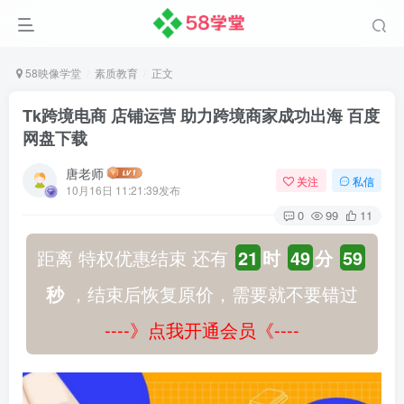
58映像学堂
素质教育
正文
Tk跨境电商 店铺运营 助力跨境商家成功出海 百度
网盘下载
唐老师
关注
私信
10月16日 11:21:39发布
0
99
11
距离 特权优惠结束 还有
21
时
49
分
58
秒
，结束后恢复原价，需要就不要错过
----》点我开通会员《----