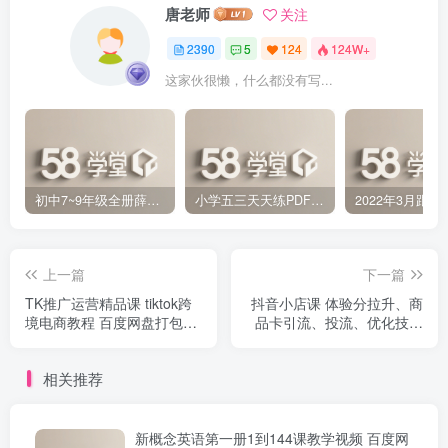
唐老师
关注
2390
5
124
124W+
这家伙很懒，什么都没有写...
初中7~9年级全册薛金星中学教材全解PDF 百度网盘分享下载
小学五三天天练PDF（压缩打包）百度网盘分享下载
上一篇
下一篇
TK推广运营精品课 tiktok跨
抖音小店课 体验分拉升、商
境电商教程 百度网盘打包下
品卡引流、投流、优化技术
载
百度网盘下载
相关推荐
新概念英语第一册1到144课教学视频 百度网