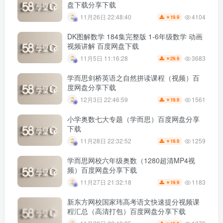
盘下载分享下载
4104
11月26日 22:48:40
19.9
￥
DK图解数学 184集完整版 1-6年级数学 动画
视频讲解 百度网盘下载
3683
11月5日 11:16:28
29.9
￥
学而思剑桥英语之自然拼读课程（视频）百
度网盘分享下载
1561
12月3日 22:46:59
19.9
￥
小学奥数七大专题（学而思）百度网盘分享
下载
1259
11月28日 22:32:52
19.9
￥
学而思网校六年级奥数（1280超清MP4视
频）百度网盘分享下载
1183
11月27日 21:32:18
19.9
￥
新东方网校国家玮高考语文快速提分视频课
程汇总（高清打包）百度网盘分享下载