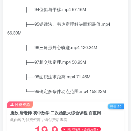
├──94位似与平移.mp4 57.16M
├──95铅锤法、韦达定理解决面积最值.mp4
66.39M
├──96三角形外心轨迹.mp4 120.24M
├──97相交弦定理.mp4 50.93M
├──98面积法求距离.mp4 71.46M
└──99确定多条件动点范围.mp4 158.22M
付费资源
已售 50
唐数 唐老师 初中数学 二次函数大综合课程 百度网盘下载
此内容为付费资源，请付费后查看
19.9
限时特惠（会员免费）