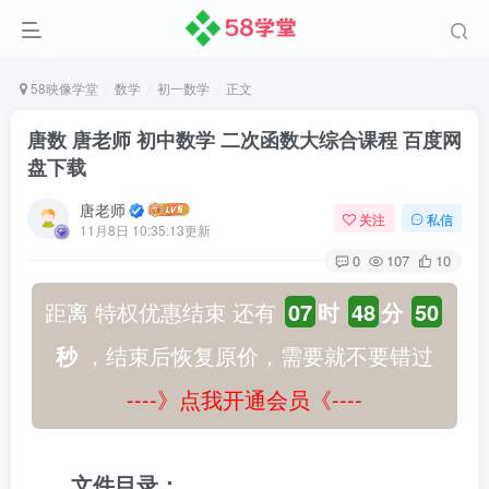
58映像学堂
数学
初一数学
正文
唐数 唐老师 初中数学 二次函数大综合课程 百度网
盘下载
唐老师
关注
私信
11月8日 10:35:13更新
0
107
10
距离 特权优惠结束 还有
07
时
48
分
49
秒
，结束后恢复原价，需要就不要错过
----》点我开通会员《----
文件目录：