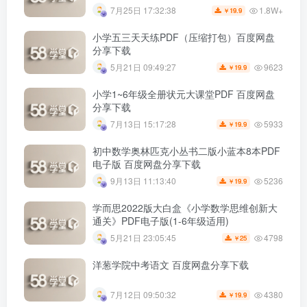
1.8W+
7月25日 17:32:38
19.9
￥
小学五三天天练PDF（压缩打包）百度网盘
分享下载
9623
5月21日 09:49:27
19.9
￥
小学1~6年级全册状元大课堂PDF 百度网盘
分享下载
5933
7月13日 15:17:28
19.9
￥
初中数学奥林匹克小丛书二版小蓝本8本PDF
电子版 百度网盘分享下载
5236
9月13日 11:13:40
19.9
￥
学而思2022版大白盒《小学数学思维创新大
通关》PDF电子版(1-6年级适用)
4798
5月21日 23:05:45
25
￥
洋葱学院中考语文 百度网盘分享下载
4380
7月12日 09:50:32
19.9
￥