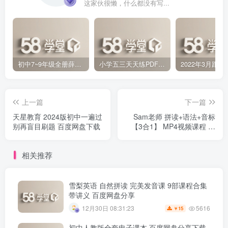
这家伙很懒，什么都没有写...
初中7~9年级全册薛金星中学教材全解PDF 百度网盘分享下载
小学五三天天练PDF（压缩打包）百度网盘分享下载
上一篇
下一篇
天星教育 2024版初中一遍过
Sam老师 拼读+语法+音标
别再盲目刷题 百度网盘下载
【3合1】 MP4视频课程 百
度网盘下载
相关推荐
雪梨英语 自然拼读 完美发音课 9部课程合集
带讲义 百度网盘分享
5616
12月30日 08:31:23
15
￥
初中人教版全套电子课本 百度网盘分享下载