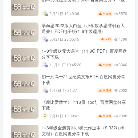
5579
2月21日 19:49:36
19.9
￥
学而思2022版大白盒《小学数学思维创新大
通关》PDF电子版(1-6年级适用)
4799
5月21日 23:05:45
25
￥
1~9年级状元大课堂（11.9G PDF）百度网盘
分享下载
3340
11月11日 19:45:20
19.9
￥
初一到高一21世纪英文报PDF 百度网盘分享
下载
3002
1月7日 17:31:37
19.9
￥
《摩比爱数学》全18册（pdf）百度网盘分享
下载
2308
2月11日 10:09:41
19.9
￥
1~6年级全册黄冈小状元作业本（9.33G pdf
文档）百度网盘分享下载