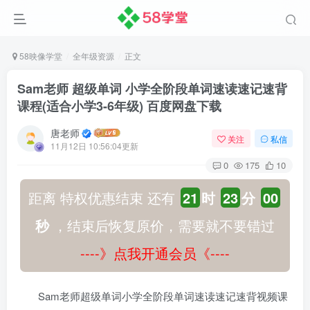
58映像学堂
全年级资源
正文
Sam老师 超级单词 小学全阶段单词速读速记速背
课程(适合小学3-6年级) 百度网盘下载
唐老师
关注
私信
11月12日 10:56:04更新
0
175
10
距离 特权优惠结束 还有
21
时
22
分
59
秒
，结束后恢复原价，需要就不要错过
----》点我开通会员《----
Sam老师超级单词小学全阶段单词速读速记速背视频课