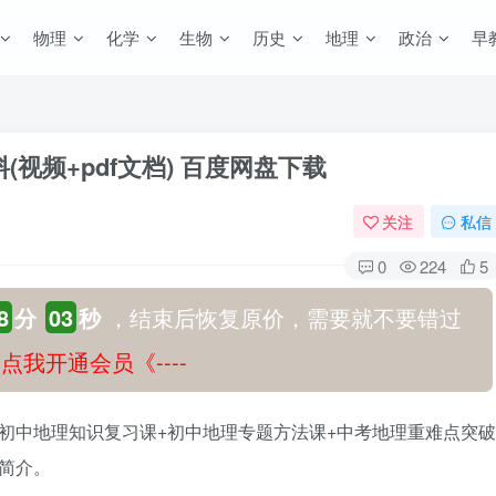
物理
化学
生物
历史
地理
政治
早
(视频+pdf文档) 百度网盘下载
关注
私信
0
224
5
8
分
02
秒
，结束后恢复原价，需要就不要错过
-》点我开通会员《----
：初中地理知识复习课+初中地理专题方法课+中考地理重难点突破
简介。