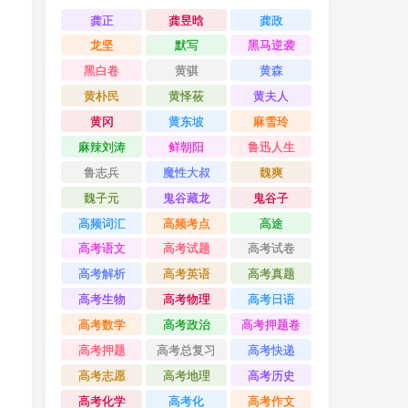
龚正
龚昱晗
龚政
龙坚
默写
黑马逆袭
黑白卷
黄骐
黄森
黄朴民
黄怿莜
黄夫人
黄冈
黄东坡
麻雪玲
麻辣刘涛
鲜朝阳
鲁迅人生
鲁志兵
魔性大叔
魏爽
魏子元
鬼谷藏龙
鬼谷子
高频词汇
高频考点
高途
高考语文
高考试题
高考试卷
高考解析
高考英语
高考真题
高考生物
高考物理
高考日语
高考数学
高考政治
高考押题卷
高考押题
高考总复习
高考快递
高考志愿
高考地理
高考历史
高考化学
高考化
高考作文