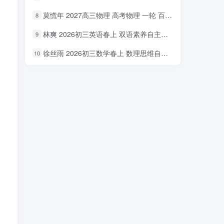
莫慌年 2027高三物理 高考物理 一轮 百度网盘下载
8
林爽 2026初三英语春上 双语素养自主学习·TY·A+（一期）百度网盘下载
9
徐丝雨 2026初三数学春上 数理思维自主学习·TY·A+（二期）百度网盘下载
10