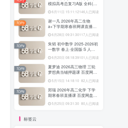
模拟高考总复习A版 全科(无
史政)百度网盘下载
6月11日 15:11:12
146人已阅读
谢一凡 2026年高二生物
TOP3
a+下学期寒春班网课直播教
程 百度网盘下载
6月28日 09:31:30
117人已阅读
朱韬 初中数学 2025-2026初
TOP4
一数学 春上·全国版·S 人教
版·A+ 百度网盘下载
6月20日 08:18:39
101人已阅读
夏梦迪 2026高三物理 三轮
TOP5
梦想典当铺押题课 百度网盘
下载
5月15日 14:18:10
82人已阅读
郑瑞 2026年高二化学 下学
TOP6
期寒春班直播课 百度网盘下
载
5月25日 09:31:30
80人已阅读
标签云