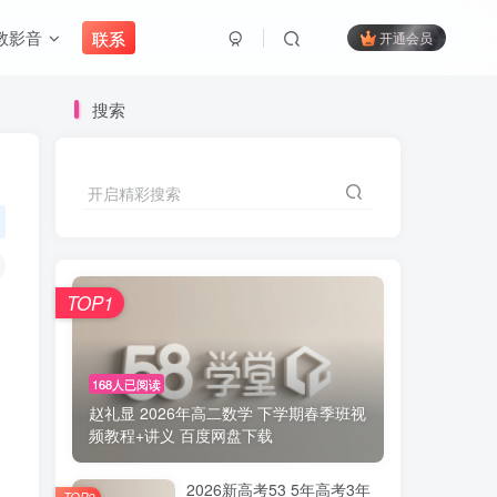
教影音
联系
开通会员
搜索
开启精彩搜索
TOP1
168人已阅读
赵礼显 2026年高二数学 下学期春季班视
频教程+讲义 百度网盘下载
2026新高考53 5年高考3年
TOP2