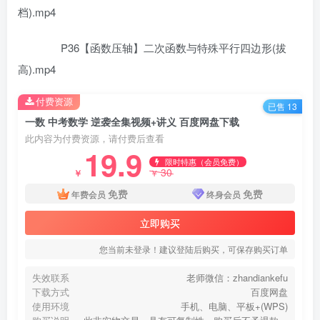
档).mp4
P36【函数压轴】二次函数与特殊平行四边形(拔
高).mp4
付费资源
已售 13
一数 中考数学 逆袭全集视频+讲义 百度网盘下载
此内容为付费资源，请付费后查看
19.9
限时特惠（会员免费）
30
￥
￥
免费
免费
年费会员
终身会员
立即购买
您当前未登录！建议登陆后购买，可保存购买订单
失效联系
老师微信：zhandiankefu
下载方式
百度网盘
使用环境
手机、电脑、平板+(WPS)