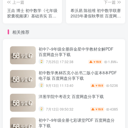
上一篇
下一篇
王垚 博士 初中数学《七年级
希沃易 陈祖维 初中数学联赛
胶囊视频课》基础夯实 百度
2023年暑假秋季班 百度网盘
网盘下载
下载
相关推荐
初中7~9年级全册薛金星中学教材全解PDF
百度网盘分享下载
1.8W+
7月25日 17:32:38
19.9
￥
初中数学奥林匹克小丛书二版小蓝本8本PDF
电子版 百度网盘分享下载
5236
9月13日 11:13:40
19.9
￥
洋葱学院中考语文 百度网盘分享下载
4385
7月12日 09:50:32
19.9
￥
初中7~9年级全册七彩课堂PDF 百度网盘分
享下载