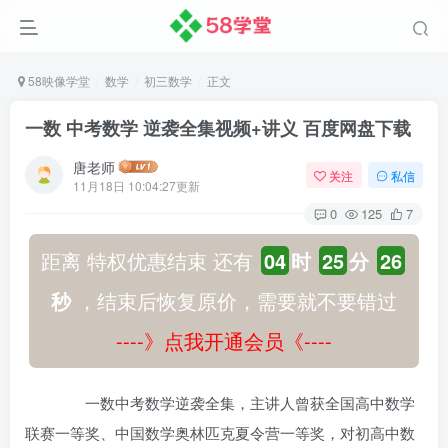
58映像学堂
数学
初三数学
正文
一数 中考数学 逆袭全集视频+讲义 百度网盘下载
唐老师
关注
私信
11月18日 10:04:27更新
0
125
7
距离 特权优惠结束 还有
04
时
25
分
25
秒
，结束后恢复原价，需要就不要错过
----》点我开通会员《----
一数中考数学逆袭全集，主讲人曾获全国高中数学
联赛一等奖、中国数学奥林匹克夏令营一等奖，对初高中数