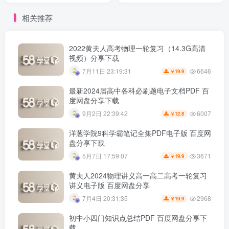
相关推荐
2022黄夫人高考物理一轮复习（14.3G高清
视频）分享下载
6646
7月11日 23:19:31
19.9
￥
最新2024届高中各科必刷题电子文档PDF 百
度网盘分享下载
6007
9月2日 22:39:42
12.8
￥
洋葱学院9科学霸笔记全集PDF电子版 百度网
盘分享下载
3671
5月7日 17:59:07
19.9
￥
黄夫人2024物理讲义高一高二高考一轮复习
讲义电子版 百度网盘分享
2968
7月4日 20:31:35
19.9
￥
初中小四门知识点总结PDF 百度网盘分享下
载