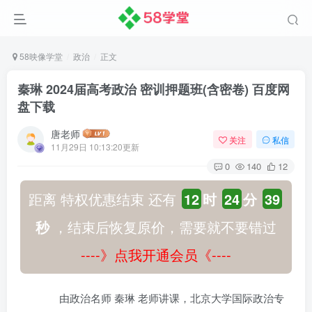
58映像学堂
政治
正文
秦琳 2024届高考政治 密训押题班(含密卷) 百度网
盘下载
唐老师
关注
私信
11月29日 10:13:20更新
0
140
12
距离 特权优惠结束 还有
12
时
24
分
39
秒
，结束后恢复原价，需要就不要错过
----》点我开通会员《----
由政治名师 秦琳 老师讲课，北京大学国际政治专