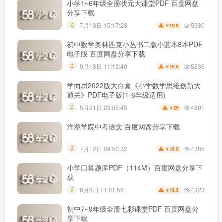
小学1~6年级全册状元大课堂PDF 百度网盘
分享下载
5936
7月13日 15:17:28
19.9
￥
初中数学奥林匹克小丛书二版小蓝本8本PDF
电子版 百度网盘分享下载
5236
9月13日 11:13:40
19.9
￥
学而思2022版大白盒《小学数学思维创新大
通关》PDF电子版(1-6年级适用)
4801
5月21日 23:05:45
25
￥
洋葱学院中考语文 百度网盘分享下载
4385
7月12日 09:50:32
19.9
￥
小学口算题库PDF（114M）百度网盘分享下
载
4323
6月6日 11:01:56
19.9
￥
初中7~9年级全册七彩课堂PDF 百度网盘分
享下载