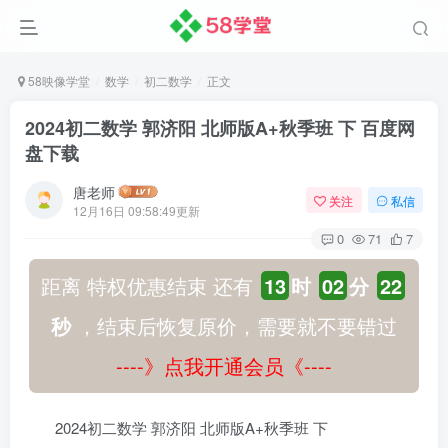
58映像学堂
数学
初二数学
正文
2024初二数学 郭济阳 北师版A+秋季班 下 百度网
盘下载
唐老师
关注
私信
12月16日 09:58:49更新
0
71
7
距离 特权优惠结束 还有
13
时
02
分
21
秒
，结束后恢复原价，需要就不要错过
----》点我开通会员《----
2024初二数学 郭济阳 北师版A+秋季班 下