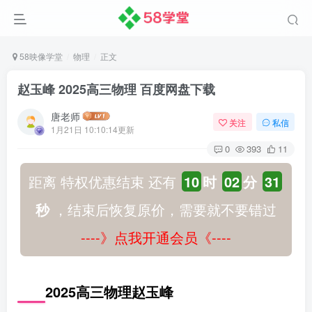
58映像学堂
物理
正文
赵玉峰 2025高三物理 百度网盘下载
唐老师
关注
私信
1月21日 10:10:14更新
0
393
11
距离 特权优惠结束 还有
10
时
02
分
30
秒
，结束后恢复原价，需要就不要错过
----》点我开通会员《----
2025高三物理赵玉峰