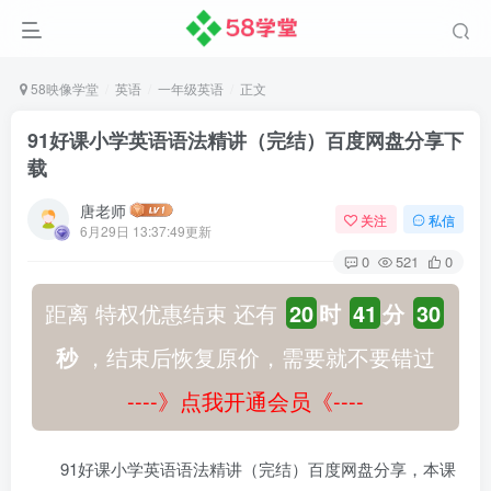
58映像学堂
英语
一年级英语
正文
91好课小学英语语法精讲（完结）百度网盘分享下
载
唐老师
关注
私信
6月29日 13:37:49更新
0
521
0
距离 特权优惠结束 还有
20
时
41
分
30
秒
，结束后恢复原价，需要就不要错过
----》点我开通会员《----
91好课小学英语语法精讲（完结）百度网盘分享，本课