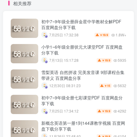
相关推荐
初中7~9年级全册薛金星中学教材全解PDF
百度网盘分享下载
1.8W+
7月25日 17:32:38
19.9
￥
小学1~6年级全册状元大课堂PDF 百度网盘
分享下载
5935
7月13日 15:17:28
19.9
￥
雪梨英语 自然拼读 完美发音课 9部课程合集
带讲义 百度网盘分享
5632
12月30日 08:31:23
15
￥
初中7~9年级全册七彩课堂PDF 百度网盘分
享下载
4292
7月25日 17:34:12
19.9
￥
新概念英语第一册1到144课教学视频 百度网
盘下载分享下载
4104
11月26日 22:48:40
19.9
￥