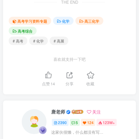
THE END
高考学习资料专题
化学
高三化学
高考综合
# 高考
# 化学
# 高展
喜欢就支持一下吧
点赞
14
分享
收藏
唐老师
关注
2390
5
124
123W+
这家伙很懒，什么都没有写...