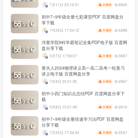
6645
7月11日 23:19:31
19.9
￥
初中7~9年级全册七彩课堂PDF 百度网盘分
享下载
4288
7月25日 17:34:12
19.9
￥
洋葱学院9科学霸笔记全集PDF电子版 百度网
盘分享下载
3667
5月7日 17:59:07
19.9
￥
黄夫人2024物理讲义高一高二高考一轮复习
讲义电子版 百度网盘分享
2967
7月4日 20:31:35
19.9
￥
初中小四门知识点总结PDF 百度网盘分享下
载
2610
5月8日 15:21:49
19.9
￥
初中7~9年级全册倍速学习法PDF 百度网盘
分享下载
2547
7月25日 17:34:43
19.9
￥