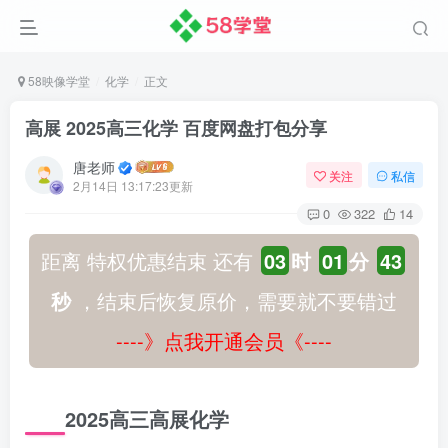
58映像学堂
化学
正文
高展 2025高三化学 百度网盘打包分享
唐老师
关注
私信
2月14日 13:17:23更新
0
322
14
距离 特权优惠结束 还有
03
时
01
分
42
秒
，结束后恢复原价，需要就不要错过
----》点我开通会员《----
2025高三高展化学