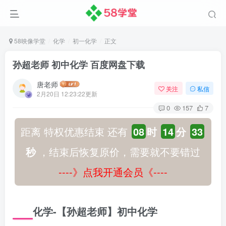
58映像学堂
化学
初一化学
正文
孙超老师 初中化学 百度网盘下载
唐老师
关注
私信
2月20日 12:23:22更新
0
157
7
距离 特权优惠结束 还有
08
时
14
分
33
秒
，结束后恢复原价，需要就不要错过
----》点我开通会员《----
化学-【孙超老师】初中化学