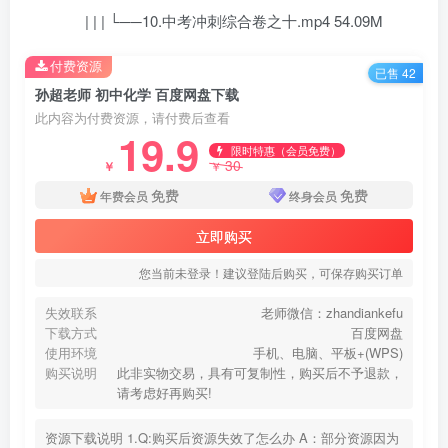
| | | └──10.中考冲刺综合卷之十.mp4 54.09M
付费资源
已售 42
孙超老师 初中化学 百度网盘下载
此内容为付费资源，请付费后查看
19.9
限时特惠（会员免费）
30
￥
￥
免费
免费
年费会员
终身会员
立即购买
您当前未登录！建议登陆后购买，可保存购买订单
失效联系
老师微信：zhandiankefu
下载方式
百度网盘
使用环境
手机、电脑、平板+(WPS)
购买说明
此非实物交易，具有可复制性，购买后不予退款，
请考虑好再购买!
资源下载说明 1.Q:购买后资源失效了怎么办 A：部分资源因为