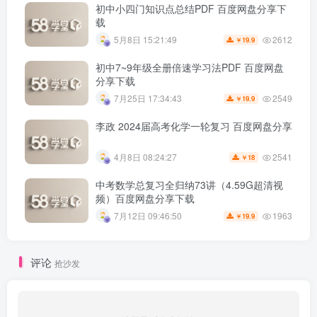
初中小四门知识点总结PDF 百度网盘分享下
载
2612
5月8日 15:21:49
19.9
￥
初中7~9年级全册倍速学习法PDF 百度网盘
分享下载
2549
7月25日 17:34:43
19.9
￥
李政 2024届高考化学一轮复习 百度网盘分享
2541
4月8日 08:24:27
18
￥
中考数学总复习全归纳73讲（4.59G超清视
频）百度网盘分享下载
1963
7月12日 09:46:50
19.9
￥
评论
抢沙发