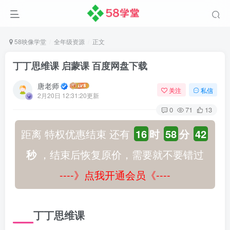
58映像学堂
全年级资源
正文
丁丁思维课 启蒙课 百度网盘下载
唐老师
关注
私信
2月20日 12:31:20更新
0
71
13
距离 特权优惠结束 还有
16
时
58
分
41
秒
，结束后恢复原价，需要就不要错过
----》点我开通会员《----
丁丁思维课