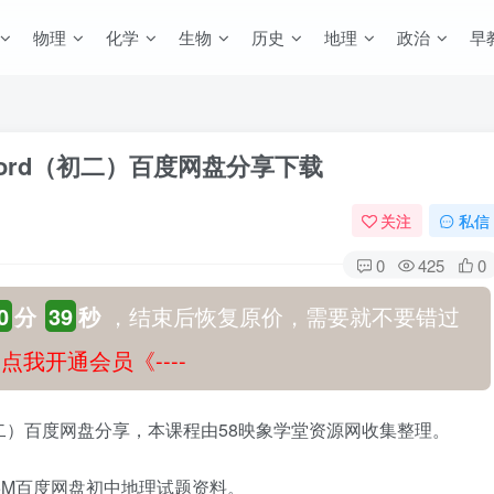
物理
化学
生物
历史
地理
政治
早
ord（初二）百度网盘分享下载
关注
私信
0
425
0
0
分
38
秒
，结束后恢复原价，需要就不要错过
-》点我开通会员《----
初二）百度网盘分享，本课程由58映象学堂资源网收集整理。
65M百度网盘初中地理试题资料。