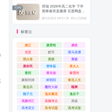
郑瑞 2026年高二化学 下学
TOP6
期寒春班直播课 百度网盘下
载
5月25日 09:31:30
80人已阅读
标签云
龚正
龚昱晗
龚政
龙坚
默写
黑马逆袭
c
黑白卷
黄骐
黄森
黄朴民
黄怿莜
黄夫人
黄冈
黄东坡
麻雪玲
麻辣刘涛
鲜朝阳
鲁迅人生
试
鲁志兵
魔性大叔
魏爽
魏子元
鬼谷藏龙
鬼谷子
高频词汇
高频考点
高途
高考语文
高考试题
高考试卷