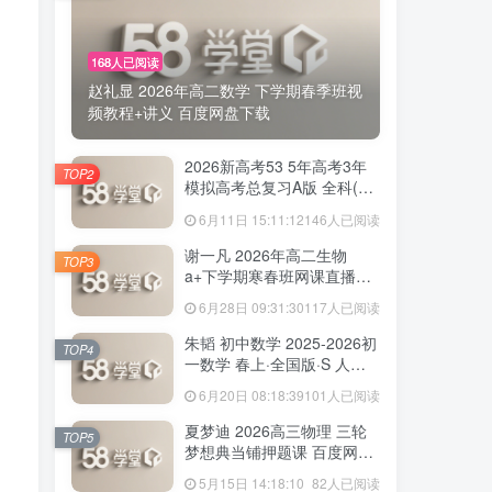
168人已阅读
赵礼显 2026年高二数学 下学期春季班视
频教程+讲义 百度网盘下载
2026新高考53 5年高考3年
TOP2
模拟高考总复习A版 全科(无
史政)百度网盘下载
6月11日 15:11:12
146人已阅读
谢一凡 2026年高二生物
TOP3
a+下学期寒春班网课直播教
程 百度网盘下载
6月28日 09:31:30
117人已阅读
朱韬 初中数学 2025-2026初
TOP4
一数学 春上·全国版·S 人教
版·A+ 百度网盘下载
6月20日 08:18:39
101人已阅读
夏梦迪 2026高三物理 三轮
TOP5
梦想典当铺押题课 百度网盘
下载
5月15日 14:18:10
82人已阅读