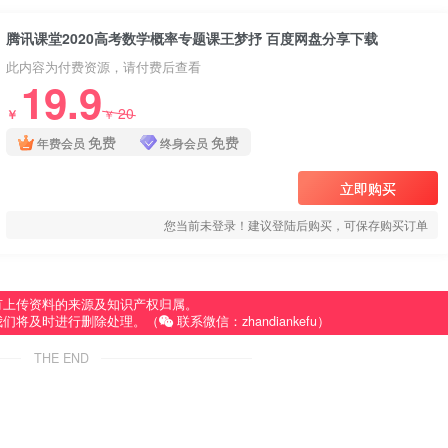
腾讯课堂2020高考数学概率专题课王梦抒 百度网盘分享下载
此内容为付费资源，请付费后查看
19.9
20
￥
￥
免费
免费
年费会员
终身会员
立即购买
您当前未登录！建议登陆后购买，可保存购买订单
有上传资料的来源及知识产权归属。
我们将及时进行删除处理。（
联系微信：zhandiankefu）
THE END