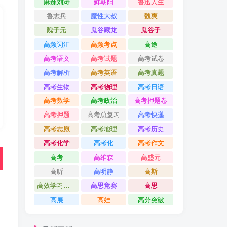
麻辣刘涛
鲜朝阳
鲁迅人生
鲁志兵
魔性大叔
魏爽
魏子元
鬼谷藏龙
鬼谷子
高频词汇
高频考点
高途
高考语文
高考试题
高考试卷
高考解析
高考英语
高考真题
高考生物
高考物理
高考日语
高考数学
高考政治
高考押题卷
高考押题
高考总复习
高考快递
高考志愿
高考地理
高考历史
高考化学
高考化
高考作文
高考
高维森
高盛元
高昕
高明静
高斯
高效学习方法课
高思竞赛
高思
高展
高娃
高分突破