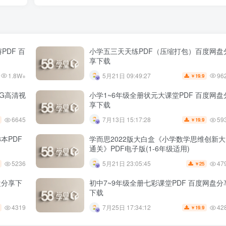
PDF 百
小学五三天天练PDF（压缩打包）百度网盘
享下载
1.8W+
96
5月21日 09:49:27
19.9
￥
3G高清视
小学1~6年级全册状元大课堂PDF 百度网盘
享下载
6645
59
7月13日 15:17:28
19.9
￥
本PDF
学而思2022版大白盒《小学数学思维创新大
通关》PDF电子版(1-6年级适用)
5236
47
5月21日 23:05:45
25
￥
盘分享下
初中7~9年级全册七彩课堂PDF 百度网盘分
下载
4319
42
7月25日 17:34:12
19.9
￥