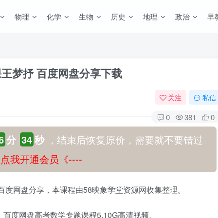
物理
化学
生物
历史
地理
政治
早
课王梦抒 百度网盘分享下载
关注
私信
0
381
0
6
分
33
秒
，结束后恢复原价，需要就不要错过
-》点我开通会员《----
 百度网盘分享，本课程由58映象学堂资源网收集整理。
，百度网盘高考数学专题课程5.10G高清视频。