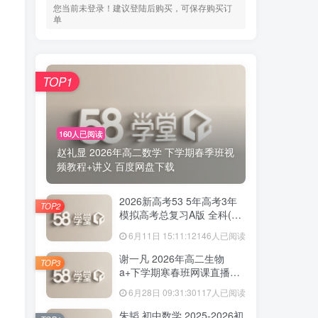
您当前未登录！建议登陆后购买，可保存购买订
单
TOP1
160人已阅读
赵礼显 2026年高二数学 下学期春季班视
频教程+讲义 百度网盘下载
2026新高考53 5年高考3年
TOP2
模拟高考总复习A版 全科(无
史政)百度网盘下载
6月11日 15:11:12
146人已阅读
谢一凡 2026年高二生物
TOP3
a+下学期寒春班网课直播教
程 百度网盘下载
6月28日 09:31:30
117人已阅读
朱韬 初中数学 2025-2026初