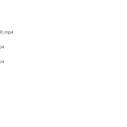
.mp4
p4
p4