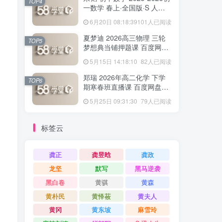
TOP4
一数学 春上·全国版·S 人教
版·A+ 百度网盘下载
6月20日 08:18:39
101人已阅读
夏梦迪 2026高三物理 三轮
TOP5
梦想典当铺押题课 百度网盘
下载
5月15日 14:18:10
82人已阅读
郑瑞 2026年高二化学 下学
TOP6
期寒春班直播课 百度网盘下
载
5月25日 09:31:30
79人已阅读
标签云
龚正
龚昱晗
龚政
龙坚
默写
黑马逆袭
黑白卷
黄骐
黄森
黄朴民
黄怿莜
黄夫人
黄冈
黄东坡
麻雪玲