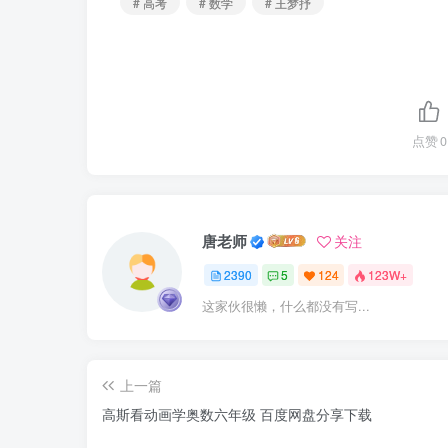
# 高考
# 数学
# 王梦抒
点赞
0
唐老师
关注
2390
5
124
123W+
这家伙很懒，什么都没有写...
上一篇
高斯看动画学奥数六年级 百度网盘分享下载