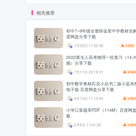
相关推荐
初中7~9年级全册薛金星中学教材全解
度网盘分享下载
7月25日 17:32:38
19.9
￥
2022黄夫人高考物理一轮复习（14.
频）分享下载
7月11日 23:19:31
19.9
￥
初中数学奥林匹克小丛书二版小蓝本8
电子版 百度网盘分享下载
9月13日 11:13:40
19.9
￥
小学口算题库PDF（114M）百度网
载
6月6日 11:01:56
19.9
￥