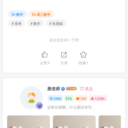
数学
高三数学
# 高考
# 数学
# 朱昊鲲
喜欢就支持一下吧
点赞
0
分享
收藏
1
唐老师
关注
2390
5
124
123W+
这家伙很懒，什么都没有写...