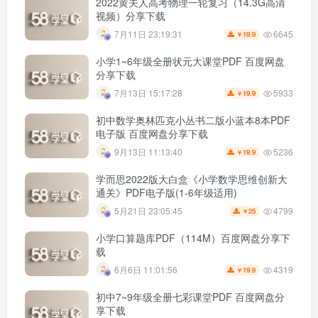
2022黄夫人高考物理一轮复习（14.3G高清
视频）分享下载
6645
7月11日 23:19:31
19.9
￥
小学1~6年级全册状元大课堂PDF 百度网盘
分享下载
5933
7月13日 15:17:28
19.9
￥
初中数学奥林匹克小丛书二版小蓝本8本PDF
电子版 百度网盘分享下载
5236
9月13日 11:13:40
19.9
￥
学而思2022版大白盒《小学数学思维创新大
通关》PDF电子版(1-6年级适用)
4799
5月21日 23:05:45
25
￥
小学口算题库PDF（114M）百度网盘分享下
载
4319
6月6日 11:01:56
19.9
￥
初中7~9年级全册七彩课堂PDF 百度网盘分
享下载