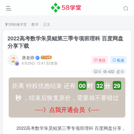
58映像学堂
数学
正文
2022高考数学朱昊鲲第三季专项班理科 百度网盘
分享下载
唐老师
关注
私信
6月29日 13:41:52更新
0
432
0
距离 特权优惠结束 还有
00
时
32
分
29
秒
，结束后恢复原价，需要就不要错过
----》点我开通会员《----
2022高考数学朱昊鲲第三季专项班理科 百度网盘分享，