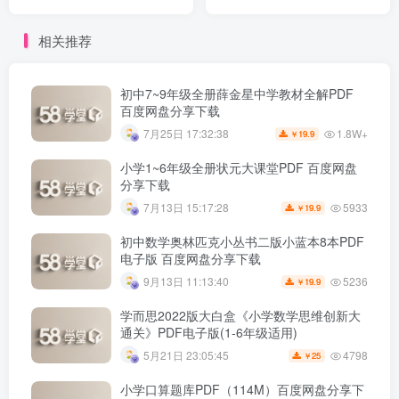
相关推荐
初中7~9年级全册薛金星中学教材全解PDF
百度网盘分享下载
1.8W+
7月25日 17:32:38
19.9
￥
小学1~6年级全册状元大课堂PDF 百度网盘
分享下载
5933
7月13日 15:17:28
19.9
￥
初中数学奥林匹克小丛书二版小蓝本8本PDF
电子版 百度网盘分享下载
5236
9月13日 11:13:40
19.9
￥
学而思2022版大白盒《小学数学思维创新大
通关》PDF电子版(1-6年级适用)
4798
5月21日 23:05:45
25
￥
小学口算题库PDF（114M）百度网盘分享下