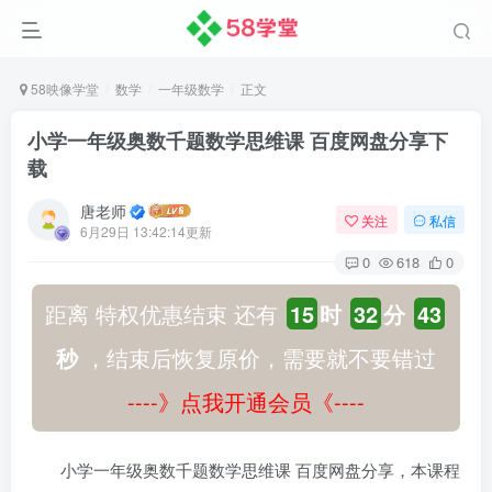
58映像学堂
数学
一年级数学
正文
小学一年级奥数千题数学思维课 百度网盘分享下
载
唐老师
关注
私信
6月29日 13:42:14更新
0
618
0
距离 特权优惠结束 还有
15
时
32
分
42
秒
，结束后恢复原价，需要就不要错过
----》点我开通会员《----
小学一年级奥数千题数学思维课 百度网盘分享，本课程