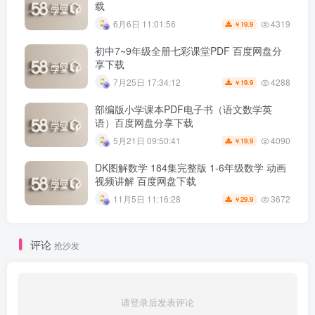
载
4319
6月6日 11:01:56
19.9
￥
初中7~9年级全册七彩课堂PDF 百度网盘分
享下载
4288
7月25日 17:34:12
19.9
￥
部编版小学课本PDF电子书（语文数学英
语）百度网盘分享下载
4090
5月21日 09:50:41
19.9
￥
DK图解数学 184集完整版 1-6年级数学 动画
视频讲解 百度网盘下载
3672
11月5日 11:16:28
29.9
￥
评论
抢沙发
请登录后发表评论