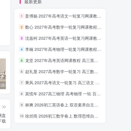
最新更新
姜博杨 2027年高考语文一轮复习网课教程 高三语文 上学期暑假班视频教程 百度网盘下载
1
数心 2027年高考数学一轮复习网课教程 高三数学 上学期暑假班视频教程 百度网盘下载
2
沈嘉柯 2027年高考英语一轮复习网课教程 高三英语 上学期暑假班视频教程 百度网盘下载
3
李楠 2027年高考物理一轮复习网课教程 高三物理 上学期暑假班视频教程 百度网盘下载
4
龙坚 2027年高考英语网课教程 高三英语 一轮复习视频教程 百度网盘下载
5
赵礼显 2027高考数学一轮复习 高三数学 网课视频教程暑假班 百度网盘下载
6
乘风 2027高考语文一轮复习 高三语文 网课视频教程暑秋班 百度网盘下载
7
2022年3月跟着书本去旅行 百度网盘分享下载
启蒙英语儿歌Super Simple Songs（1-3共44个视频）百度网盘分享下载
英语启蒙教学趣味动画《WowEnglish》1~8季全 百度网盘分享下载
莫慌年 2027高三物理 高考物理 一轮 百度网盘下载
8
林爽 2026初三英语春上 双语素养自主学习·TY·A+（一期）百度网盘下载
9
篇
网盘
徐丝雨 2026初三数学春上 数理思维自主学习·TY·A+（二期）百度网盘下载
10
下载