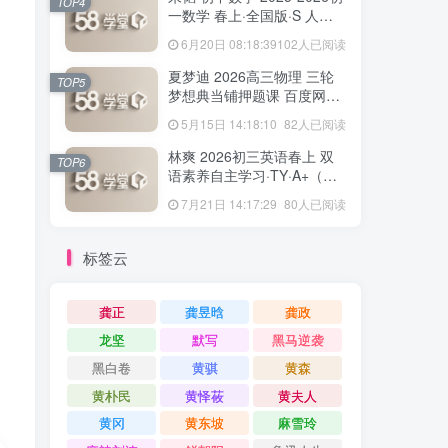
TOP4
一数学 春上·全国版·S 人教
版·A+ 百度网盘下载
6月20日 08:18:39
102人已阅读
夏梦迪 2026高三物理 三轮
TOP5
梦想典当铺押题课 百度网盘
下载
5月15日 14:18:10
82人已阅读
林爽 2026初三英语春上 双
TOP6
语素养自主学习·TY·A+（一
期）百度网盘下载
7月21日 14:17:29
80人已阅读
标签云
龚正
龚昱晗
龚政
龙坚
默写
黑马逆袭
黑白卷
黄骐
黄森
黄朴民
黄怿莜
黄夫人
黄冈
黄东坡
麻雪玲