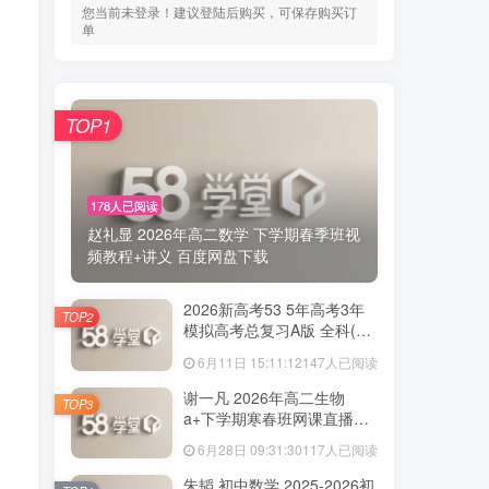
您当前未登录！建议登陆后购买，可保存购买订
单
TOP1
178人已阅读
赵礼显 2026年高二数学 下学期春季班视
频教程+讲义 百度网盘下载
2026新高考53 5年高考3年
TOP2
模拟高考总复习A版 全科(无
史政)百度网盘下载
6月11日 15:11:12
147人已阅读
谢一凡 2026年高二生物
TOP3
a+下学期寒春班网课直播教
程 百度网盘下载
6月28日 09:31:30
117人已阅读
朱韬 初中数学 2025-2026初