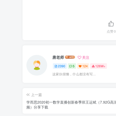
点赞
0
唐老师
关注
2390
5
124
126W+
这家伙很懒，什么都没有写...
上一篇
学而思2020初一数学直播创新春季班王运斌（7.92G高
频）分享下载