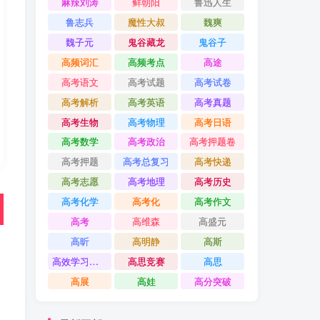
麻辣刘涛
鲜朝阳
鲁迅人生
鲁志兵
魔性大叔
魏爽
魏子元
鬼谷藏龙
鬼谷子
高频词汇
高频考点
高途
高考语文
高考试题
高考试卷
高考解析
高考英语
高考真题
高考生物
高考物理
高考日语
高考数学
高考政治
高考押题卷
高考押题
高考总复习
高考快递
高考志愿
高考地理
高考历史
高考化学
高考化
高考作文
高考
高维森
高盛元
高昕
高明静
高斯
高效学习方法课
高思竞赛
高思
高展
高娃
高分突破