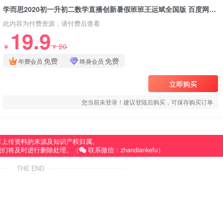
学而思2020初一升初二数学直播创新暑假班班王运斌全国版 百度网盘分享下载
此内容为付费资源，请付费后查看
19.9
20
￥
￥
免费
免费
年费会员
终身会员
立即购买
您当前未登录！建议登陆后购买，可保存购买订单
有上传资料的来源及知识产权归属。
我们将及时进行删除处理。（
联系微信：zhandiankefu）
THE END