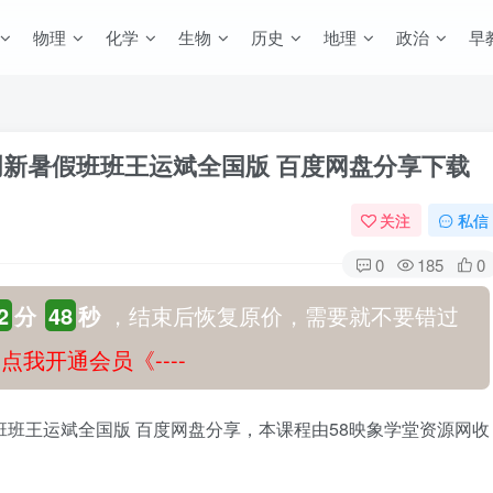
物理
化学
生物
历史
地理
政治
早
创新暑假班班王运斌全国版 百度网盘分享下载
关注
私信
0
185
0
2
分
47
秒
，结束后恢复原价，需要就不要错过
-》点我开通会员《----
班班王运斌全国版 百度网盘分享，本课程由58映象学堂资源网收