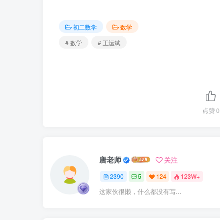
初二数学
数学
# 数学
# 王运斌
点赞
0
唐老师
关注
2390
5
124
123W+
这家伙很懒，什么都没有写...