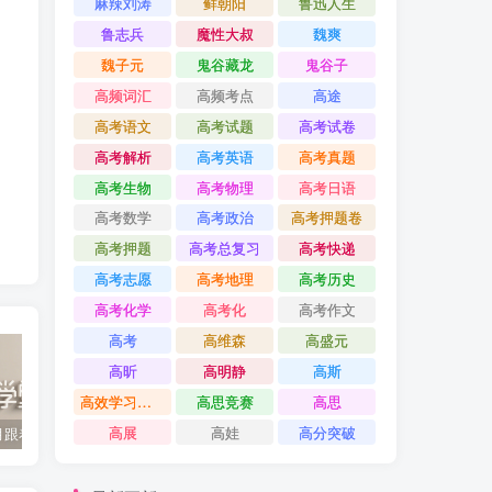
麻辣刘涛
鲜朝阳
鲁迅人生
鲁志兵
魔性大叔
魏爽
魏子元
鬼谷藏龙
鬼谷子
高频词汇
高频考点
高途
高考语文
高考试题
高考试卷
高考解析
高考英语
高考真题
高考生物
高考物理
高考日语
高考数学
高考政治
高考押题卷
高考押题
高考总复习
高考快递
高考志愿
高考地理
高考历史
高考化学
高考化
高考作文
高考
高维森
高盛元
高昕
高明静
高斯
高效学习方法课
高思竞赛
高思
高展
高娃
高分突破
2022年3月跟着书本去旅行 百度网盘分享下载
启蒙英语儿歌Super Simple Songs（1-3共44个视频）百度网盘分享下载
英语启蒙教学趣味动画《WowEnglish》1~8季全 百度网盘分享下载