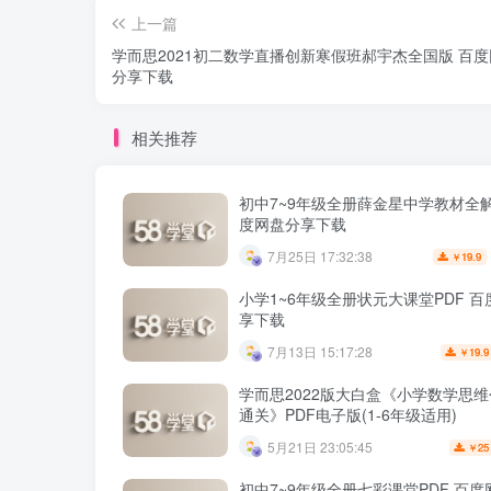
上一篇
学而思2021初二数学直播创新寒假班郝宇杰全国版 百
分享下载
相关推荐
初中7~9年级全册薛金星中学教材全解
度网盘分享下载
7月25日 17:32:38
19.9
￥
小学1~6年级全册状元大课堂PDF 
享下载
7月13日 15:17:28
19.9
￥
学而思2022版大白盒《小学数学思
通关》PDF电子版(1-6年级适用)
5月21日 23:05:45
25
￥
初中7~9年级全册七彩课堂PDF 百