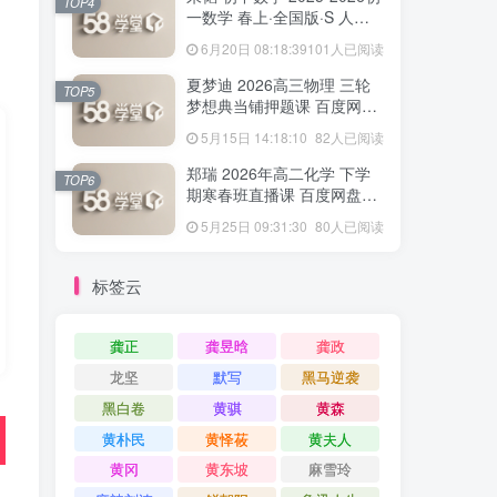
TOP4
一数学 春上·全国版·S 人教
版·A+ 百度网盘下载
6月20日 08:18:39
101人已阅读
夏梦迪 2026高三物理 三轮
TOP5
梦想典当铺押题课 百度网盘
下载
5月15日 14:18:10
82人已阅读
郑瑞 2026年高二化学 下学
TOP6
期寒春班直播课 百度网盘下
载
5月25日 09:31:30
80人已阅读
标签云
龚正
龚昱晗
龚政
龙坚
默写
黑马逆袭
黑白卷
黄骐
黄森
黄朴民
黄怿莜
黄夫人
黄冈
黄东坡
麻雪玲