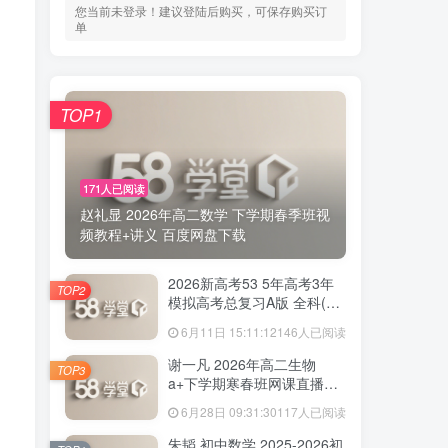
您当前未登录！建议登陆后购买，可保存购买订
单
TOP1
171人已阅读
赵礼显 2026年高二数学 下学期春季班视
频教程+讲义 百度网盘下载
2026新高考53 5年高考3年
TOP2
模拟高考总复习A版 全科(无
史政)百度网盘下载
6月11日 15:11:12
146人已阅读
谢一凡 2026年高二生物
TOP3
a+下学期寒春班网课直播教
程 百度网盘下载
6月28日 09:31:30
117人已阅读
朱韬 初中数学 2025-2026初