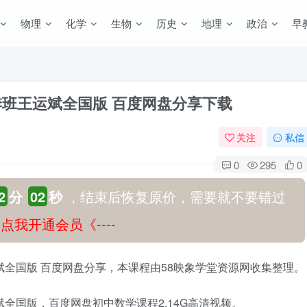
物理
化学
生物
历史
地理
政治
早
季班王运斌全国版 百度网盘分享下载
关注
私信
0
295
0
2
分
01
秒
，结束后恢复原价，需要就不要错过
-》点我开通会员《----
斌全国版 百度网盘分享，本课程由58映象学堂资源网收集整理。
斌全国版，百度网盘初中数学课程2.14G高清视频。