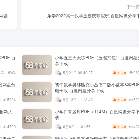
下一
度网盘
乐学2022高一数学王嘉庆寒假班 百度网盘分享
PDF 百
小学五三天天练PDF（压缩打包）百度网盘
享下载
1.8W+
96
5月21日 09:49:27
19.9
￥
百度网盘分
初中数学奥林匹克小丛书二版小蓝本8本PD
电子版 百度网盘分享下载
5934
52
9月13日 11:13:40
19.9
￥
维创新大
小学口算题库PDF（114M）百度网盘分享
载
4799
43
6月6日 11:01:56
19.9
￥
度网盘分享
部编版小学课本PDF电子书（语文数学英语