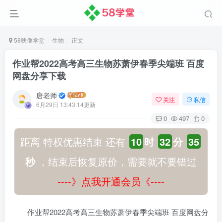
58映像学堂
生物
正文
作业帮2022高考高三生物苏萧伊春季尖端班 百度
网盘分享下载
唐老师
关注
私信
6月29日 13:43:14更新
0
497
0
距离 特权优惠结束 还有
10
时
32
分
34
秒
，结束后恢复原价，需要就不要错过
----》点我开通会员《----
作业帮2022高考高三生物苏萧伊春季尖端班 百度网盘分