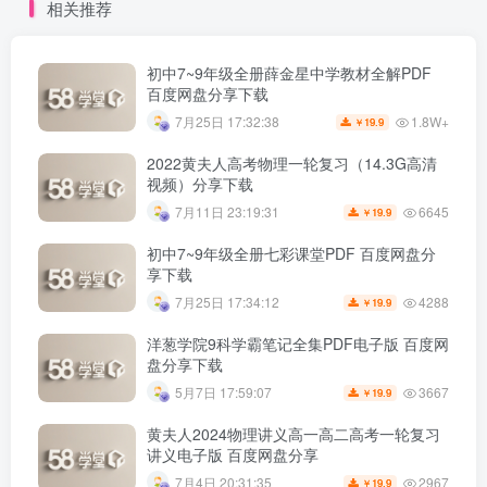
相关推荐
初中7~9年级全册薛金星中学教材全解PDF
百度网盘分享下载
1.8W+
7月25日 17:32:38
19.9
￥
2022黄夫人高考物理一轮复习（14.3G高清
视频）分享下载
6645
7月11日 23:19:31
19.9
￥
初中7~9年级全册七彩课堂PDF 百度网盘分
享下载
4288
7月25日 17:34:12
19.9
￥
洋葱学院9科学霸笔记全集PDF电子版 百度网
盘分享下载
3667
5月7日 17:59:07
19.9
￥
黄夫人2024物理讲义高一高二高考一轮复习
讲义电子版 百度网盘分享
2967
7月4日 20:31:35
19.9
￥