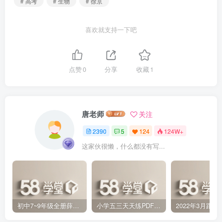
# 高考
# 生物
# 徐京
喜欢就支持一下吧
点赞
0
分享
收藏
1
唐老师
关注
2390
5
124
124W+
这家伙很懒，什么都没有写...
初中7~9年级全册薛金星中学教材全解PDF 百度网盘分享下载
小学五三天天练PDF（压缩打包）百度网盘分享下载