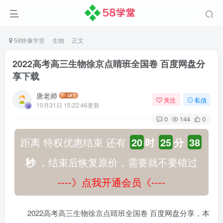
58映像学堂
生物
正文
2022高考高三生物徐京点睛班全国卷 百度网盘分
享下载
唐老师
关注
私信
10月31日 15:22:46更新
0
144
0
距离 特权优惠结束 还有
20
时
25
分
38
秒
，结束后恢复原价，需要就不要错过
----》点我开通会员《----
2022高考高三生物徐京点睛班全国卷 百度网盘分享，本