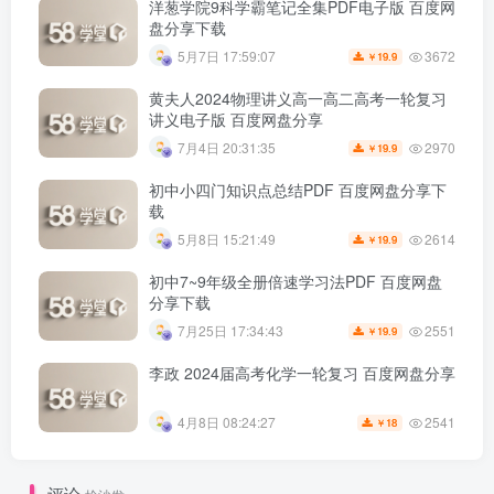
洋葱学院9科学霸笔记全集PDF电子版 百度网
盘分享下载
3672
5月7日 17:59:07
19.9
￥
黄夫人2024物理讲义高一高二高考一轮复习
讲义电子版 百度网盘分享
2970
7月4日 20:31:35
19.9
￥
初中小四门知识点总结PDF 百度网盘分享下
载
2614
5月8日 15:21:49
19.9
￥
初中7~9年级全册倍速学习法PDF 百度网盘
分享下载
2551
7月25日 17:34:43
19.9
￥
李政 2024届高考化学一轮复习 百度网盘分享
2541
4月8日 08:24:27
18
￥
评论