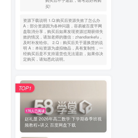
购买后不予退款，请考虑好再购
您当前未登录！建议登陆后购买，可保存购买订
买!
单
资源下载说明 1.Q:购买后资源失效了怎么办
失效联系
老师微信：zhandiankefu
A：部分资源因为各种问题，容易被百度平网
下载方式
百度网盘
盘取消分享，购买后如果发现资源过期获得失
使用环境
手机、电脑、平板+(WPS)
效的情况，请加老师的微信：zhandiankefu，
购买说明
此非实物交易，具有可复制性，
及时补发给你。 2.Q：购买后关于退换货的说
购买后不予退款，请考虑好再购
明 A：本站资源为虚拟物品，具有复制性，一
买!
经购买后是不支持退货也无法退款，如果你决
定购买，请知悉此说明。
资源下载说明 1.Q:购买后资源失效了怎么办
A：部分资源因为各种问题，容易被百度平网
盘取消分享，购买后如果发现资源过期获得失
效的情况，请加老师的微信：zhandiankefu，
TOP1
及时补发给你。 2.Q：购买后关于退换货的说
明 A：本站资源为虚拟物品，具有复制性，一
经购买后是不支持退货也无法退款，如果你决
定购买，请知悉此说明。
170人已阅读
赵礼显 2026年高二数学 下学期春季班视
频教程+讲义 百度网盘下载
TOP1