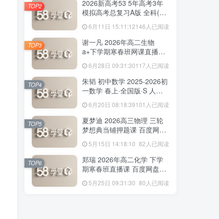
2026新高考53 5年高考3年
TOP2
模拟高考总复习A版 全科(无
史政)百度网盘下载
6月11日 15:11:12
146人已阅读
170人已阅读
赵礼显 2026年高二数学 下学期春季班视
谢一凡 2026年高二生物
TOP3
频教程+讲义 百度网盘下载
a+下学期寒春班网课直播教
程 百度网盘下载
6月28日 09:31:30
117人已阅读
2026新高考53 5年高考3年
TOP2
朱韬 初中数学 2025-2026初
模拟高考总复习A版 全科(无
TOP4
一数学 春上·全国版·S 人教
史政)百度网盘下载
6月11日 15:11:12
146人已阅读
版·A+ 百度网盘下载
6月20日 08:18:39
101人已阅读
谢一凡 2026年高二生物
TOP3
夏梦迪 2026高三物理 三轮
a+下学期寒春班网课直播教
TOP5
梦想典当铺押题课 百度网盘
程 百度网盘下载
6月28日 09:31:30
117人已阅读
下载
5月15日 14:18:10
82人已阅读
朱韬 初中数学 2025-2026初
TOP4
郑瑞 2026年高二化学 下学
一数学 春上·全国版·S 人教
TOP6
期寒春班直播课 百度网盘下
版·A+ 百度网盘下载
6月20日 08:18:39
101人已阅读
载
5月25日 09:31:30
80人已阅读
夏梦迪 2026高三物理 三轮
TOP5
梦想典当铺押题课 百度网盘
下载
5月15日 14:18:10
82人已阅读