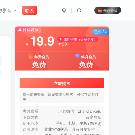
教影音
联系
开通会员
付费资源
搜索
已售 34
19.9
限时特惠（会员免费）
20
￥
￥
开启精彩搜索
年费会员
终身会员
免费
免费
付费资源
已售 34
19.9
立即购买
限时特惠（会员免费）
20
￥
￥
您当前未登录！建议登陆后购买，可保存购买订
单
年费会员
终身会员
免费
免费
失效联系
老师微信：zhandiankefu
下载方式
百度网盘
使用环境
手机、电脑、平板+(WPS)
立即购买
购买说明
此非实物交易，具有可复制性，