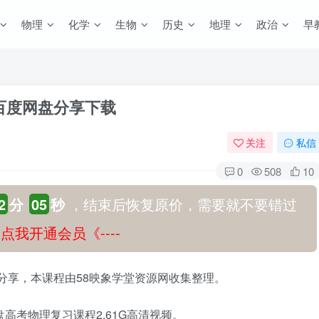
物理
化学
生物
历史
地理
政治
早
 百度网盘分享下载
关注
私信
0
508
10
2
分
04
秒
，结束后恢复原价，需要就不要错过
-》点我开通会员《----
盘分享，本课程由58映象学堂资源网收集整理。
高考物理复习课程2.61G高清视频。