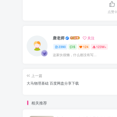
点赞
0
唐老师
关注
2390
5
124
123W+
这家伙很懒，什么都没有写...
上一篇
大马物理基础 百度网盘分享下载
相关推荐