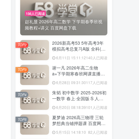
您当前未登录！建议登陆后购买，可保存购买订
单
156人已阅读
赵礼显 2026年高二数学 下学期春季班视
频教程+讲义 百度网盘下载
TOP1
2026新高考53 5年高考3年
TOP2
模拟高考总复习A版 全科(无
史政)百度网盘下载
6月11日 15:11:12
140人已阅读
156人已阅读
赵礼显 2026年高二数学 下学期春季班视
谢一凡 2026年高二生物
TOP3
频教程+讲义 百度网盘下载
a+下学期寒春班网课直播教
程 百度网盘下载
6月28日 09:31:30
117人已阅读
2026新高考53 5年高考3年
TOP2
朱韬 初中数学 2025-2026初
模拟高考总复习A版 全科(无
TOP4
一数学 春上·全国版·S 人教
史政)百度网盘下载
6月11日 15:11:12
140人已阅读
版·A+ 百度网盘下载
6月20日 08:18:39
101人已阅读
谢一凡 2026年高二生物
TOP3
夏梦迪 2026高三物理 三轮
a+下学期寒春班网课直播教
TOP5
梦想典当铺押题课 百度网盘
程 百度网盘下载
6月28日 09:31:30
117人已阅读
下载
5月15日 14:18:10
82人已阅读
朱韬 初中数学 2025-2026初