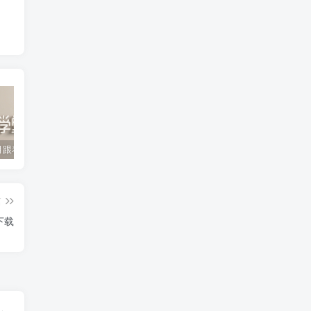
2022年3月跟着书本去旅行 百度网盘分享下载
启蒙英语儿歌Super Simple Songs（1-3共44个视频）百度网盘分享下载
英语启蒙教学趣味动画《WowEnglish》1~8季全 百度网盘分享下载
篇
下载