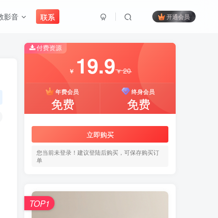
教影音
联系
开通会员
付费资源
搜索
19.9
20
￥
￥
开启精彩搜索
年费会员
终身会员
免费
免费
付费资源
19.9
立即购买
20
￥
￥
您当前未登录！建议登陆后购买，可保存购买订
单
年费会员
终身会员
免费
免费
TOP1
立即购买