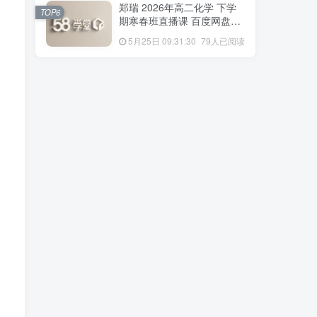
TOP4
郑瑞 2026年高二化学 下学
一数学 春上·全国版·S 人教
TOP6
期寒春班直播课 百度网盘下
版·A+ 百度网盘下载
6月20日 08:18:39
101人已阅读
载
5月25日 09:31:30
79人已阅读
夏梦迪 2026高三物理 三轮
TOP5
梦想典当铺押题课 百度网盘
下载
5月15日 14:18:10
82人已阅读
郑瑞 2026年高二化学 下学
TOP6
期寒春班直播课 百度网盘下
载
5月25日 09:31:30
79人已阅读
标签云
龚正
龚昱晗
龚政
龙坚
默写
黑马逆袭
黑白卷
黄骐
黄森
黄朴民
黄怿莜
黄夫人
黄冈
黄东坡
麻雪玲