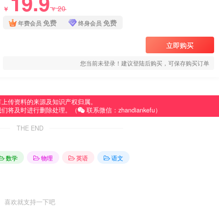
19.9
20
￥
￥
免费
免费
年费会员
终身会员
立即购买
您当前未登录！建议登陆后购买，可保存购买订单
有上传资料的来源及知识产权归属。
我们将及时进行删除处理。（
联系微信：zhandiankefu）
THE END
数学
物理
英语
语文
喜欢就支持一下吧