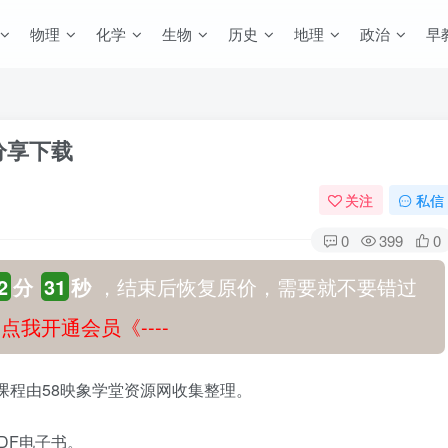
物理
化学
生物
历史
地理
政治
早
分享下载
关注
私信
0
399
0
2
分
30
秒
，结束后恢复原价，需要就不要错过
-》点我开通会员《----
本课程由58映象学堂资源网收集整理。
PDF电子书。