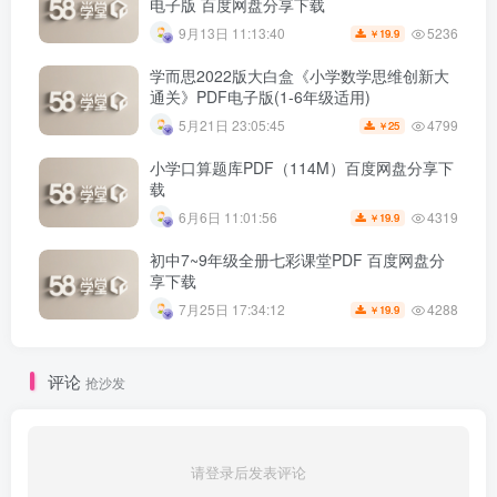
电子版 百度网盘分享下载
5236
9月13日 11:13:40
19.9
￥
学而思2022版大白盒《小学数学思维创新大
通关》PDF电子版(1-6年级适用)
4799
5月21日 23:05:45
25
￥
小学口算题库PDF（114M）百度网盘分享下
载
4319
6月6日 11:01:56
19.9
￥
初中7~9年级全册七彩课堂PDF 百度网盘分
享下载
4288
7月25日 17:34:12
19.9
￥
评论
抢沙发
请登录后发表评论