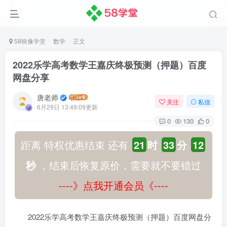
58映像学堂
数学
正文
2022乐学高考数学王嘉庆终极预测（押题）百度
网盘分享
唐老师
关注
私信
6月29日 13:49:09更新
0
130
0
距离 特权优惠结束 还有
21
时
33
分
12
秒
，结束后恢复原价，需要就不要错过
----》点我开通会员《----
2022乐学高考数学王嘉庆终极预测（押题）百度网盘分