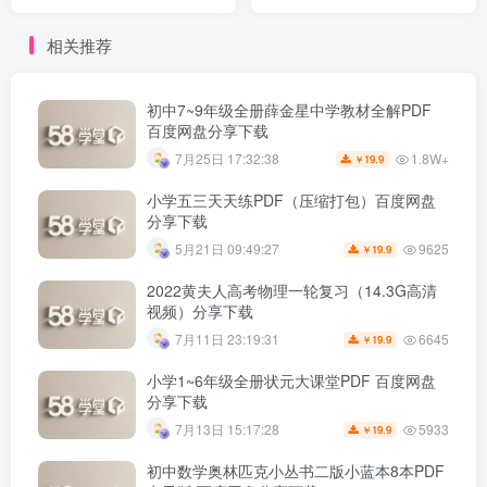
相关推荐
初中7~9年级全册薛金星中学教材全解PDF
百度网盘分享下载
1.8W+
7月25日 17:32:38
19.9
￥
小学五三天天练PDF（压缩打包）百度网盘
分享下载
9625
5月21日 09:49:27
19.9
￥
2022黄夫人高考物理一轮复习（14.3G高清
视频）分享下载
6645
7月11日 23:19:31
19.9
￥
小学1~6年级全册状元大课堂PDF 百度网盘
分享下载
5933
7月13日 15:17:28
19.9
￥
初中数学奥林匹克小丛书二版小蓝本8本PDF