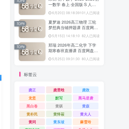
TOP4
一数学 春上·全国版·S 人教
版·A+ 百度网盘下载
6月20日 08:18:39
101人已阅读
夏梦迪 2026高三物理 三轮
TOP5
梦想典当铺押题课 百度网盘
下载
5月15日 14:18:10
82人已阅读
郑瑞 2026年高二化学 下学
TOP6
期寒春班直播课 百度网盘下
载
5月25日 09:31:30
80人已阅读
标签云
龚正
龚昱晗
龚政
龙坚
默写
黑马逆袭
黑白卷
黄骐
黄森
黄朴民
黄怿莜
黄夫人
黄冈
黄东坡
麻雪玲