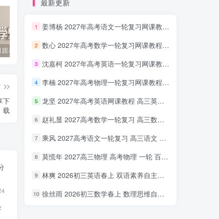
最新更新
姜博杨 2027年高考语文一轮复习网课教程 高三语文 上学期暑假班视频教程 百度网盘下载
1
数心 2027年高考数学一轮复习网课教程 高三数学 上学期暑假班视频教程 百度网盘下载
2
2022年3月跟着书本去旅行 百度网盘分享下载
启蒙英语儿歌Super Simple Songs（1-3共44个视频）百度网盘分享下载
英语启蒙教学趣味动画《WowEnglish》1~8季全 百度网盘分享下载
沈嘉柯 2027年高考英语一轮复习网课教程 高三英语 上学期暑假班视频教程 百度网盘下载
3
李楠 2027年高考物理一轮复习网课教程 高三物理 上学期暑假班视频教程 百度网盘下载
4
篇
享下
龙坚 2027年高考英语网课教程 高三英语 一轮复习视频教程 百度网盘下载
5
载
赵礼显 2027高考数学一轮复习 高三数学 网课视频教程暑假班 百度网盘下载
6
乘风 2027高考语文一轮复习 高三语文 网课视频教程暑秋班 百度网盘下载
7
莫慌年 2027高三物理 高考物理 一轮 百度网盘下载
8
分
林爽 2026初三英语春上 双语素养自主学习·TY·A+（一期）百度网盘下载
9
24
徐丝雨 2026初三数学春上 数理思维自主学习·TY·A+（二期）百度网盘下载
10
F