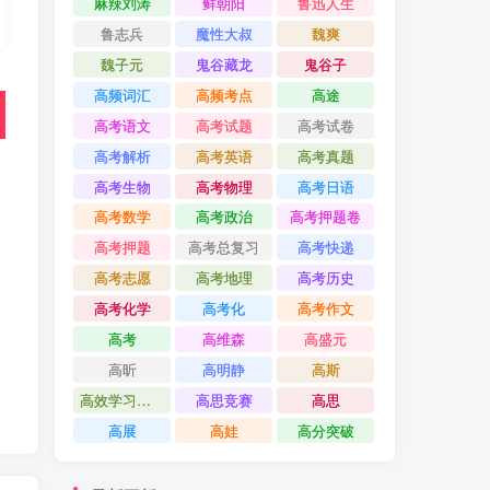
麻辣刘涛
鲜朝阳
鲁迅人生
鲁志兵
魔性大叔
魏爽
魏子元
鬼谷藏龙
鬼谷子
高频词汇
高频考点
高途
高考语文
高考试题
高考试卷
高考解析
高考英语
高考真题
高考生物
高考物理
高考日语
高考数学
高考政治
高考押题卷
高考押题
高考总复习
高考快递
高考志愿
高考地理
高考历史
高考化学
高考化
高考作文
高考
高维森
高盛元
高昕
高明静
高斯
高效学习方法课
高思竞赛
高思
高展
高娃
高分突破