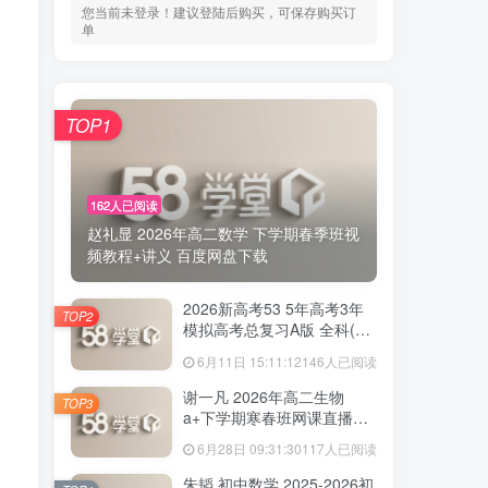
您当前未登录！建议登陆后购买，可保存购买订
单
TOP1
162人已阅读
赵礼显 2026年高二数学 下学期春季班视
频教程+讲义 百度网盘下载
2026新高考53 5年高考3年
TOP2
模拟高考总复习A版 全科(无
史政)百度网盘下载
6月11日 15:11:12
146人已阅读
谢一凡 2026年高二生物
TOP3
a+下学期寒春班网课直播教
程 百度网盘下载
6月28日 09:31:30
117人已阅读
朱韬 初中数学 2025-2026初