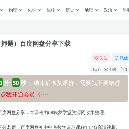
物理
化学
生物
历史
地理
政治
早
（押题）百度网盘分享下载
关注
私信
0
488
0
8
分
49
秒
，结束后恢复原价，需要就不要错过
-》点我开通会员《----
）百度网盘分享，本课程由58映象学堂资源网收集整理。
不分老师，百度网盘初中中考数学复习课程14.4G高清视频。