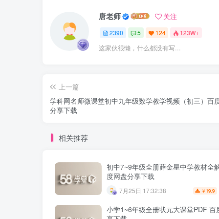
唐老师
关注
2390
5
124
123W+
这家伙很懒，什么都没有写...
上一篇
学科网名师微课堂初中九年级数学教学视频（初三）百
分享下载
相关推荐
初中7~9年级全册薛金星中学教材全解
度网盘分享下载
7月25日 17:32:38
19.9
￥
小学1~6年级全册状元大课堂PDF 
享下载