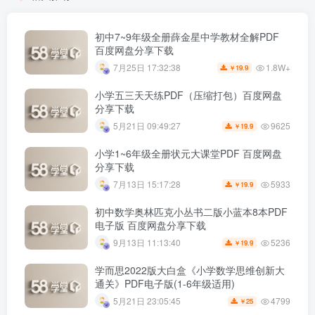
初中7~9年级全册薛金星中学教材全解PDF
百度网盘分享下载
1.8W+
7月25日 17:32:38
19.9
￥
小学五三天天练PDF（压缩打包）百度网盘
分享下载
9625
5月21日 09:49:27
19.9
￥
小学1~6年级全册状元大课堂PDF 百度网盘
分享下载
5933
7月13日 15:17:28
19.9
￥
初中数学奥林匹克小丛书二版小蓝本8本PDF
电子版 百度网盘分享下载
5236
9月13日 11:13:40
19.9
￥
学而思2022版大白盒《小学数学思维创新大
通关》PDF电子版(1-6年级适用)
4799
5月21日 23:05:45
25
￥