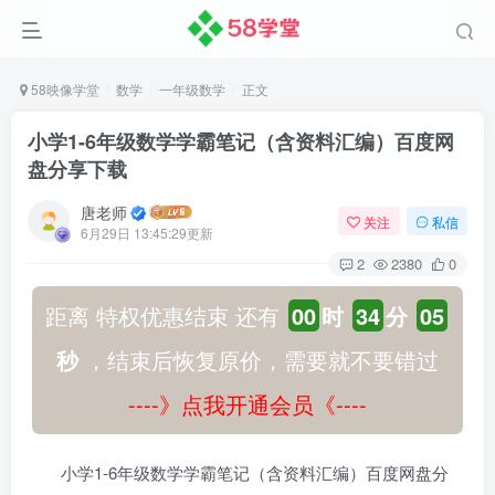
58映像学堂
数学
一年级数学
正文
小学1-6年级数学学霸笔记（含资料汇编）百度网
盘分享下载
唐老师
关注
私信
6月29日 13:45:29更新
2
2380
0
距离 特权优惠结束 还有
00
时
34
分
04
秒
，结束后恢复原价，需要就不要错过
----》点我开通会员《----
小学1-6年级数学学霸笔记（含资料汇编）百度网盘分