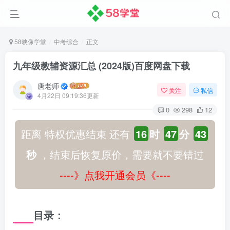
58映像学堂
中考综合
正文
九年级教辅资源汇总 (2024版)百度网盘下载
唐老师
关注
私信
4月22日 09:19:36更新
0
298
12
距离 特权优惠结束 还有
16
时
47
分
43
秒
，结束后恢复原价，需要就不要错过
----》点我开通会员《----
目录：