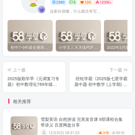
2390
5
124
123W+
这家伙很懒，什么都没有写...
初中7~9年级全册薛金星中学教材全解PDF 百度网盘分享下载
小学五三天天练PDF（压缩打包）百度网盘分享下载
上一篇
下一篇
2025版勤学早《元调复习专
经纶学霸《2025版七星学霸
题》初中数理化789年级百
题中题·初中数学 (上学期) 》
度网盘下载
百度网盘下载
相关推荐
雪梨英语 自然拼读 完美发音课 9部课程合集
带讲义 百度网盘分享
5616
12月30日 08:31:23
15
￥