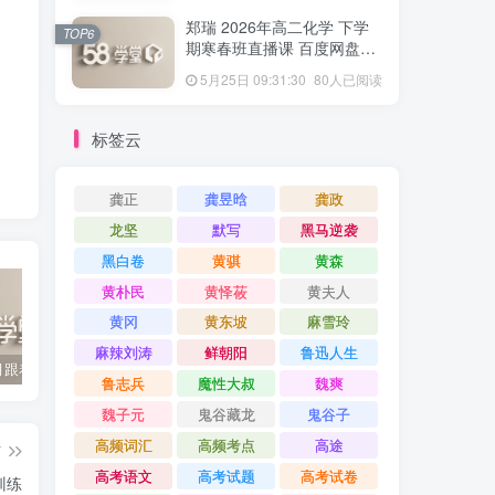
郑瑞 2026年高二化学 下学
TOP6
期寒春班直播课 百度网盘下
载
5月25日 09:31:30
80人已阅读
标签云
龚正
龚昱晗
龚政
龙坚
默写
黑马逆袭
黑白卷
黄骐
黄森
黄朴民
黄怿莜
黄夫人
黄冈
黄东坡
麻雪玲
麻辣刘涛
鲜朝阳
鲁迅人生
2022年3月跟着书本去旅行 百度网盘分享下载
启蒙英语儿歌Super Simple Songs（1-3共44个视频）百度网盘分享下载
英语启蒙教学趣味动画《WowEnglish》1~8季全 百度网盘分享下载
鲁志兵
魔性大叔
魏爽
魏子元
鬼谷藏龙
鬼谷子
高频词汇
高频考点
高途
篇
高考语文
高考试题
高考试卷
训练