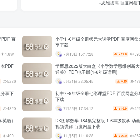
+思维拔高 百度网盘
PDF 百
小学1~6年级全册状元大课堂PDF 百度网盘
享下载
1.8W+
59
7月13日 15:17:28
19.9
￥
本PDF
学而思2022版大白盒《小学数学思维创新大
通关》PDF电子版(1-6年级适用)
5236
47
5月21日 23:05:45
25
￥
盘分享下
初中7~9年级全册七彩课堂PDF 百度网盘分
下载
4320
42
7月25日 17:34:12
19.9
￥
学英语）
DK图解数学 184集完整版 1-6年级数学 动
视频讲解 百度网盘下载
4091
36
11月5日 11:16:28
29.9
￥