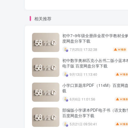
相关推荐
初中7~9年级全册薛金星中学教材全解
度网盘分享下载
7月25日 17:32:38
19.9
￥
初中数学奥林匹克小丛书二版小蓝本8
电子版 百度网盘分享下载
9月13日 11:13:40
19.9
￥
小学口算题库PDF（114M）百度网
载
6月6日 11:01:56
19.9
￥
部编版小学课本PDF电子书（语文数
百度网盘分享下载
5月21日 09:50:41
19.9
￥