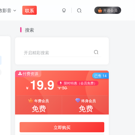
教影音
联系
开通会员
搜索
开启精彩搜索
付费资源
已售 14
19.9
限时特惠（会员免费）
30
￥
￥
年费会员
终身会员
免费
免费
立即购买