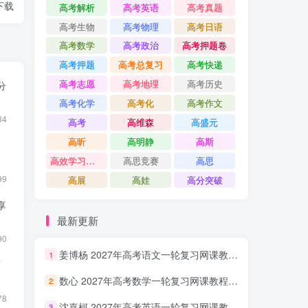
下载
高考解析
高考英语
高考真题
高考生物
高考物理
高考日语
高考数学
高考政治
高考押题卷
高考押题
高考总复习
高考快递
高考志愿
高考地理
高考历史
分
高考化学
高考化
高考作文
34
高考
高维森
高盛元
高昕
高明静
高斯
高效学习方法课
高思竞赛
高思
99
高展
高娃
高分突破
享
最新更新
90
姜博杨 2027年高考语文一轮复习网课教程 高三语文 上学期暑假班视频教程 百度网盘下载
1
画
数心 2027年高考数学一轮复习网课教程 高三数学 上学期暑假班视频教程 百度网盘下载
2
78
沈嘉柯 2027年高考英语一轮复习网课教程 高三英语 上学期暑假班视频教程 百度网盘下载
3