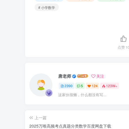
# 小学数学
点赞
1
唐老师
关注
2390
5
124
123W+
这家伙很懒，什么都没有写...
上一篇
2025万唯高频考点真题分类数学百度网盘下载