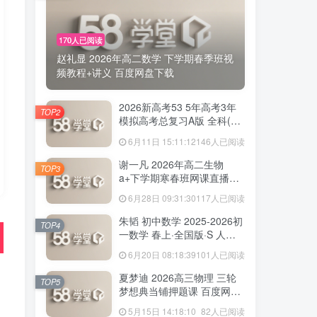
170人已阅读
赵礼显 2026年高二数学 下学期春季班视
频教程+讲义 百度网盘下载
2026新高考53 5年高考3年
TOP2
模拟高考总复习A版 全科(无
史政)百度网盘下载
6月11日 15:11:12
146人已阅读
谢一凡 2026年高二生物
TOP3
a+下学期寒春班网课直播教
程 百度网盘下载
6月28日 09:31:30
117人已阅读
朱韬 初中数学 2025-2026初
TOP4
一数学 春上·全国版·S 人教
版·A+ 百度网盘下载
6月20日 08:18:39
101人已阅读
夏梦迪 2026高三物理 三轮
TOP5
梦想典当铺押题课 百度网盘
下载
5月15日 14:18:10
82人已阅读