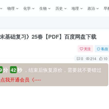
物理
化学
生物
历史
地理
政治
早
周末基础复习》25春【PDF】百度网盘下载
关注
私信
0
214
10
9
分
41
秒
，结束后恢复原价，需要就不要错过
-》点我开通会员《----