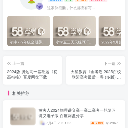
这家伙很懒，什么都没有写...
初中7~9年级全册薛金星中学教材全解PDF 百度网盘分享下载
小学五三天天练PDF（压缩打包）百度网盘分享下载
上一篇
下一篇
2024版 腾远高一基础题《初
天星教育《金考卷 2025百校
高衔接》百度网盘下载
联盟高考最后一卷 (多版) 》
6.7GB百度网盘下载
相关推荐
黄夫人2024物理讲义高一高二高考一轮复习
讲义电子版 百度网盘分享
2967
7月4日 20:31:35
19.9
￥