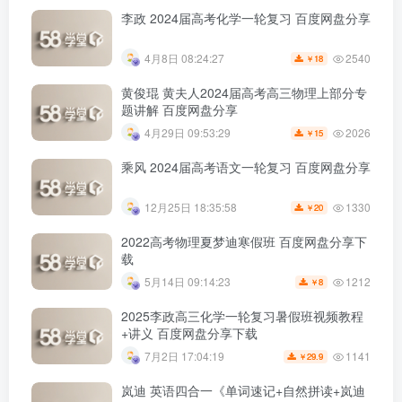
李政 2024届高考化学一轮复习 百度网盘分享
2540
4月8日 08:24:27
18
￥
黄俊琨 黄夫人2024届高考高三物理上部分专
题讲解 百度网盘分享
2026
4月29日 09:53:29
15
￥
乘风 2024届高考语文一轮复习 百度网盘分享
1330
12月25日 18:35:58
20
￥
2022高考物理夏梦迪寒假班 百度网盘分享下
载
1212
5月14日 09:14:23
8
￥
2025李政高三化学一轮复习暑假班视频教程
+讲义 百度网盘分享下载
1141
7月2日 17:04:19
29.9
￥
岚迪 英语四合一《单词速记+自然拼读+岚迪