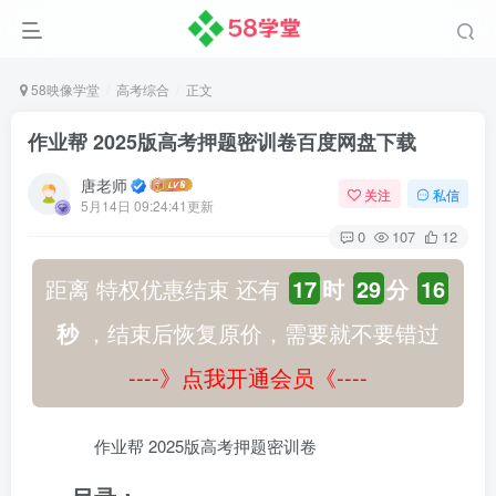
58映像学堂
高考综合
正文
作业帮 2025版高考押题密训卷百度网盘下载
唐老师
关注
私信
5月14日 09:24:41更新
0
107
12
距离 特权优惠结束 还有
17
时
29
分
15
秒
，结束后恢复原价，需要就不要错过
----》点我开通会员《----
作业帮 2025版高考押题密训卷