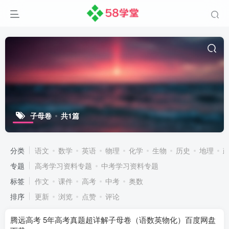
子母卷
共1篇
分类
语文
数学
英语
物理
化学
生物
历史
地理
专题
高考学习资料专题
中考学习资料专题
标签
作文
课件
高考
中考
奥数
排序
更新
浏览
点赞
评论
腾远高考 5年高考真题超详解子母卷（语数英物化）百度网盘