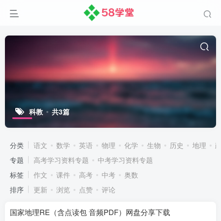
科教
共3篇
分类
语文
数学
英语
物理
化学
生物
历史
地理
专题
高考学习资料专题
中考学习资料专题
标签
作文
课件
高考
中考
奥数
排序
更新
浏览
点赞
评论
国家地理RE（含点读包 音频PDF）网盘分享下载