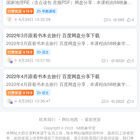
国家地理RE（含点读包 音频PDF）网盘分享，本课程由58映象学堂资源网收集整理。 国家地理RE，含点读包、音频PDF，网盘分享地理科教英语课程9.39G标清视频。 资源目录 Reading explore 配套原版m...
付费资源
19.9
早教课程
￥
6月29日 13:32:29
0
585
0
2022年3月跟着书本去旅行 百度网盘分享下载
2022年3月跟着书本去旅行 百度网盘分享，本课程由58映象学堂资源网收集整理。2022年3月跟着书本去旅行，百度网盘小学科学教育课程8.14G高清视频。华灯初上，“书本旅行团”来到了国家动物博物馆...
付费资源
19.9
语文
￥
6月29日 13:37:50
1
9030
0
2022年4月跟着书本去旅行 百度网盘分享下载
2022年4月跟着书本去旅行 百度网盘分享，本课程由58映象学堂资源网收集整理。 2022年4月跟着书本去旅行，百度网盘小学科学教育课程5.44G高清视频。 法国昆虫学家法布尔在《昆虫记》中写道：“尽...
付费资源
19.9
语文
￥
6月29日 13:36:47
0
2822
0
联系我们
网站地图
最新更新
Copyright © 2022 ·
58映象学堂
本网站大部分资料来源于会员上传，除本网站编撰的资料外，版权归上传者所
有，如您发现上传资料侵犯了您的版权，请立刻联系我们并提供证据，我们将