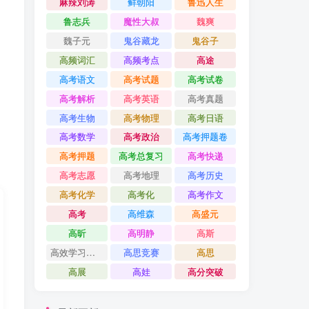
麻辣刘涛
鲜朝阳
鲁迅人生
鲁志兵
魔性大叔
魏爽
魏子元
鬼谷藏龙
鬼谷子
高频词汇
高频考点
高途
高考语文
高考试题
高考试卷
高考解析
高考英语
高考真题
高考生物
高考物理
高考日语
高考数学
高考政治
高考押题卷
高考押题
高考总复习
高考快递
高考志愿
高考地理
高考历史
高考化学
高考化
高考作文
高考
高维森
高盛元
高昕
高明静
高斯
高效学习方法课
高思竞赛
高思
高展
高娃
高分突破