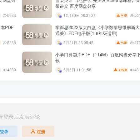
百度网盘分
雪梨英语 自然拼读 完美发音课 9部课程合
带讲义 百度网盘分享
5933
56
12月30日 08:31:23
15
￥
本PDF
学而思2022版大白盒《小学数学思维创新大
通关》PDF电子版(1-6年级适用)
5236
47
5月21日 23:05:45
25
￥
小学口算题库PDF（114M）百度网盘分享
载
4380
43
6月6日 11:01:56
19.9
￥
请登录后发表评论
登录
注册