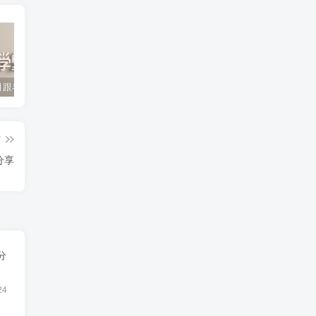
2022年3月跟着书本去旅行 百度网盘分享下载
启蒙英语儿歌Super Simple Songs（1-3共44个视频）百度网盘分享下载
英语启蒙教学趣味动画《WowEnglish》1~8季全 百度网盘分享下载
篇
分享
分
24