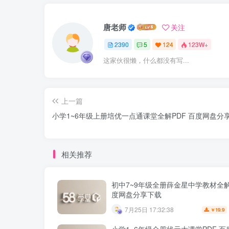
唐老师
关注
2390
5
124
123W+
这家伙很懒，什么都没有写...
上一篇
小学1~6年级上册培优一点通课堂全解PDF 百度网盘分
相关推荐
初中7~9年级全册薛金星中学教材全解
度网盘分享下载
7月25日 17:32:38
19.9
￥