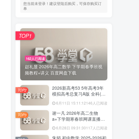
您当前未登录！建议登陆后购买，可保存购买订
单
TOP1
162人已阅读
赵礼显 2026年高二数学 下学期春季班视
频教程+讲义 百度网盘下载
2026新高考53 5年高考3年
TOP2
模拟高考总复习A版 全科(无
史政)百度网盘下载
6月11日 15:11:12
146人已阅读
谢一凡 2026年高二生物
TOP3
a+下学期寒春班网课直播教
程 百度网盘下载
6月28日 09:31:30
117人已阅读
朱韬 初中数学 2025-2026初