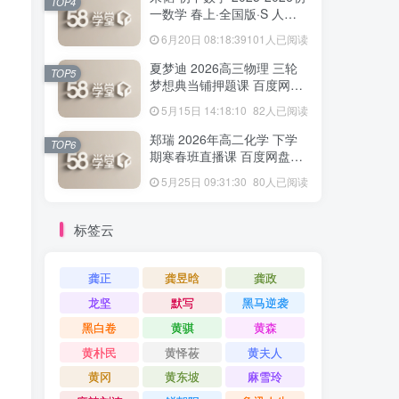
TOP4
一数学 春上·全国版·S 人教
版·A+ 百度网盘下载
6月20日 08:18:39
101人已阅读
夏梦迪 2026高三物理 三轮
TOP5
梦想典当铺押题课 百度网盘
下载
5月15日 14:18:10
82人已阅读
郑瑞 2026年高二化学 下学
TOP6
期寒春班直播课 百度网盘下
载
5月25日 09:31:30
80人已阅读
标签云
龚正
龚昱晗
龚政
龙坚
默写
黑马逆袭
黑白卷
黄骐
黄森
黄朴民
黄怿莜
黄夫人
黄冈
黄东坡
麻雪玲