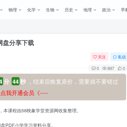
物理
化学
生物
历史
地理
政治
早
度网盘分享下载
关注
私信
0
897
0
4
分
43
秒
，结束后恢复原价，需要就不要错过
-》点我开通会员《----
享，本课程由58映象学堂资源网收集整理。
度网盘PDF小学学习资料分享。