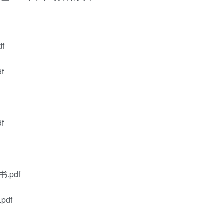
f
f
f
pdf
df