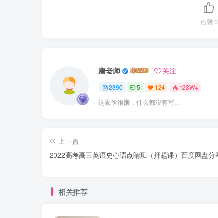
点赞
0
唐老师
关注
2390
5
124
123W+
这家伙很懒，什么都没有写...
上一篇
2022高考高三英语史心语点睛班（押题课）百度网盘分
相关推荐