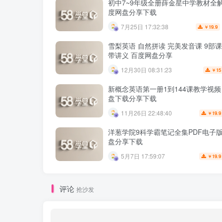
初中7~9年级全册薛金星中学教材全解
度网盘分享下载
7月25日 17:32:38
19.9
￥
雪梨英语 自然拼读 完美发音课 9部
带讲义 百度网盘分享
12月30日 08:31:23
15
￥
新概念英语第一册1到144课教学视频
盘下载分享下载
11月26日 22:48:40
19.9
￥
洋葱学院9科学霸笔记全集PDF电子版
盘分享下载
5月7日 17:59:07
19.9
￥
评论
抢沙发