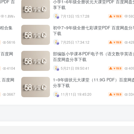
PDF 百
小学1~6年级全册状元大课堂PDF 百度网盘
享下载
1.8W+
59
7月13日 15:17:28
19.9
￥
课程合集
初中7~9年级全册七彩课堂PDF 百度网盘分
下载
5616
42
7月25日 17:34:12
19.9
￥
 百度网
部编版小学课本PDF电子书（语文数学英语
百度网盘分享下载
4104
40
5月21日 09:50:41
19.9
￥
 百度网
1~9年级状元大课堂（11.9G PDF）百度网
分享下载
3667
33
11月11日 19:45:20
19.9
￥