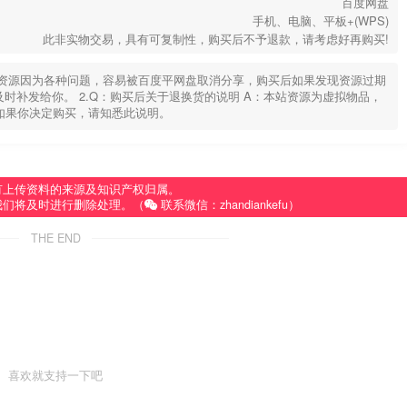
百度网盘
手机、电脑、平板+(WPS)
此非实物交易，具有可复制性，购买后不予退款，请考虑好再购买!
部分资源因为各种问题，容易被百度平网盘取消分享，购买后如果发现资源过期
u，及时补发给你。 2.Q：购买后关于退换货的说明 A：本站资源为虚拟物品，
如果你决定购买，请知悉此说明。
有上传资料的来源及知识产权归属。
我们将及时进行删除处理。（
联系微信：zhandiankefu）
THE END
喜欢就支持一下吧