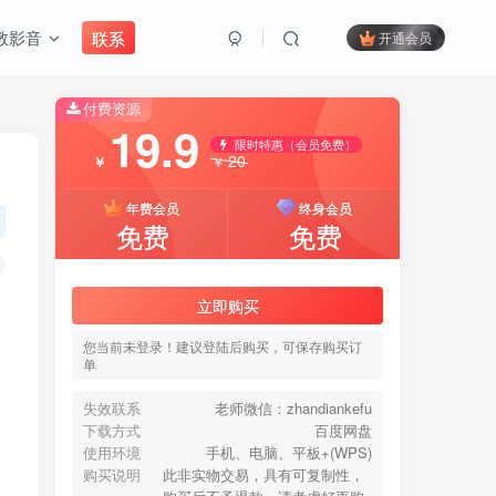
教影音
联系
开通会员
付费资源
搜索
19.9
限时特惠（会员免费）
20
￥
￥
开启精彩搜索
年费会员
终身会员
免费
免费
付费资源
19.9
立即购买
限时特惠（会员免费）
20
￥
￥
您当前未登录！建议登陆后购买，可保存购买订
单
年费会员
终身会员
免费
免费
失效联系
老师微信：zhandiankefu
下载方式
百度网盘
使用环境
手机、电脑、平板+(WPS)
立即购买
购买说明
此非实物交易，具有可复制性，