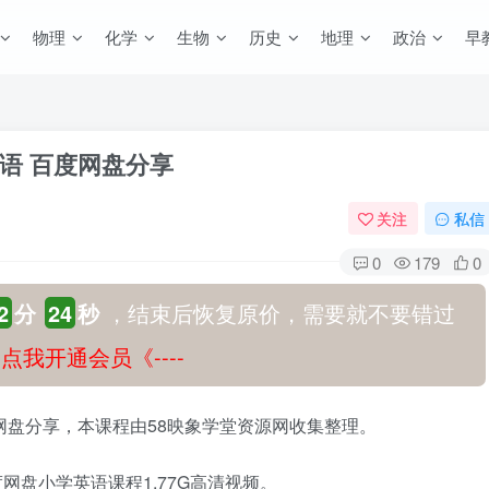
物理
化学
生物
历史
地理
政治
早
语 百度网盘分享
关注
私信
0
179
0
2
分
23
秒
，结束后恢复原价，需要就不要错过
-》点我开通会员《----
网盘分享，本课程由58映象学堂资源网收集整理。
盘小学英语课程1.77G高清视频。