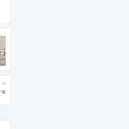
2022年3月跟着书本去旅行 百度网盘分享下载
启蒙英语儿歌Super Simple Songs（1-3共44个视频）百度网盘分享下载
英语启蒙教学趣味动画《WowEnglish》1~8季全 百度网盘分享下载
篇
下载