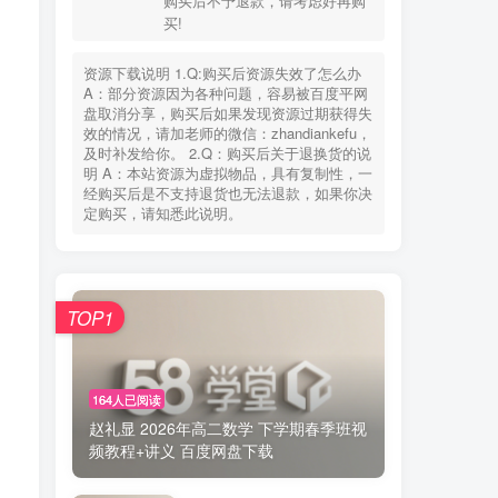
购买后不予退款，请考虑好再购
您当前未登录！建议登陆后购买，可保存购买订
买!
单
资源下载说明 1.Q:购买后资源失效了怎么办
失效联系
老师微信：zhandiankefu
A：部分资源因为各种问题，容易被百度平网
下载方式
百度网盘
盘取消分享，购买后如果发现资源过期获得失
使用环境
手机、电脑、平板+(WPS)
效的情况，请加老师的微信：zhandiankefu，
购买说明
此非实物交易，具有可复制性，
及时补发给你。 2.Q：购买后关于退换货的说
购买后不予退款，请考虑好再购
明 A：本站资源为虚拟物品，具有复制性，一
买!
经购买后是不支持退货也无法退款，如果你决
定购买，请知悉此说明。
资源下载说明 1.Q:购买后资源失效了怎么办
A：部分资源因为各种问题，容易被百度平网
盘取消分享，购买后如果发现资源过期获得失
效的情况，请加老师的微信：zhandiankefu，
TOP1
及时补发给你。 2.Q：购买后关于退换货的说
明 A：本站资源为虚拟物品，具有复制性，一
经购买后是不支持退货也无法退款，如果你决
定购买，请知悉此说明。
164人已阅读
赵礼显 2026年高二数学 下学期春季班视
频教程+讲义 百度网盘下载
TOP1