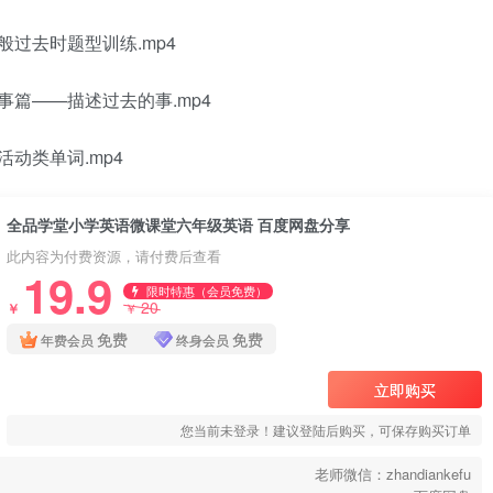
一般过去时题型训练.mp4
之叙事篇——描述过去的事.mp4
外活动类单词.mp4
全品学堂小学英语微课堂六年级英语 百度网盘分享
此内容为付费资源，请付费后查看
19.9
限时特惠（会员免费）
20
￥
￥
免费
免费
年费会员
终身会员
立即购买
您当前未登录！建议登陆后购买，可保存购买订单
老师微信：zhandiankefu