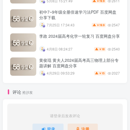
2611
5月8日 15:21:49
19.9
￥
初中7~9年级全册倍速学习法PDF 百度网盘
分享下载
2547
7月25日 17:34:43
19.9
￥
李政 2024届高考化学一轮复习 百度网盘分享
2540
4月8日 08:24:27
18
￥
黄俊琨 黄夫人2024届高考高三物理上部分专
题讲解 百度网盘分享
2027
4月29日 09:53:29
15
￥
评论
抢沙发
请登录后发表评论
登录
注册