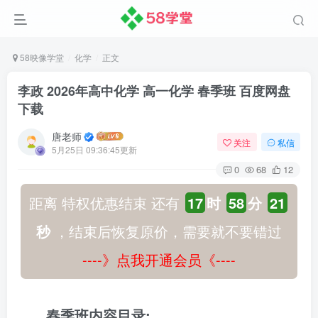
58映像学堂
化学
正文
李政 2026年高中化学 高一化学 春季班 百度网盘
下载
唐老师
关注
私信
5月25日 09:36:45更新
0
68
12
距离 特权优惠结束 还有
17
时
58
分
21
秒
，结束后恢复原价，需要就不要错过
----》点我开通会员《----
春季班内容目录: