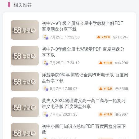
相关推荐
初中7~9年级全册薛金星中学教材全解PDF
百度网盘分享下载
1.8W+
7月25日 17:32:38
19.9
￥
初中7~9年级全册七彩课堂PDF 百度网盘分
享下载
4290
7月25日 17:34:12
19.9
￥
洋葱学院9科学霸笔记全集PDF电子版 百度网
盘分享下载
3669
5月7日 17:59:07
19.9
￥
黄夫人2024物理讲义高一高二高考一轮复习
讲义电子版 百度网盘分享
2967
7月4日 20:31:35
19.9
￥
初中小四门知识点总结PDF 百度网盘分享下
载