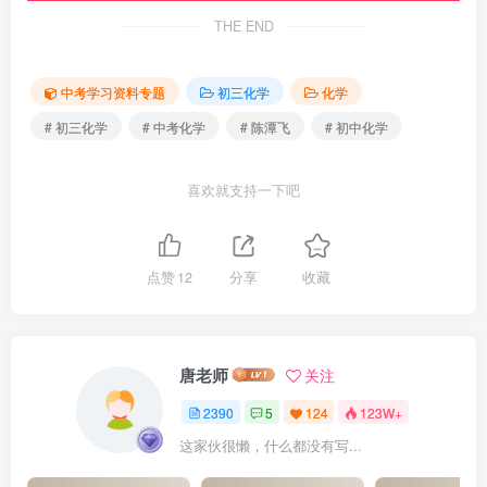
THE END
中考学习资料专题
初三化学
化学
# 初三化学
# 中考化学
# 陈潭飞
# 初中化学
喜欢就支持一下吧
点赞
12
分享
收藏
唐老师
关注
2390
5
124
123W+
这家伙很懒，什么都没有写...