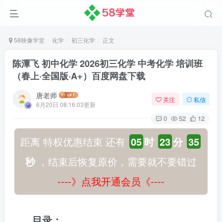
58映像学堂
化学
初三化学
正文
陈潭飞 初中化学 2026初三化学 中考化学 培训班
（春上·全国版·A+）百度网盘下载
唐老师
关注
私信
6月20日 08:16:03更新
0
52
12
距离 特权优惠结束 还有
05
时
23
分
34
秒
，结束后恢复原价，需要就不要错过
----》点我开通会员《----
目录：