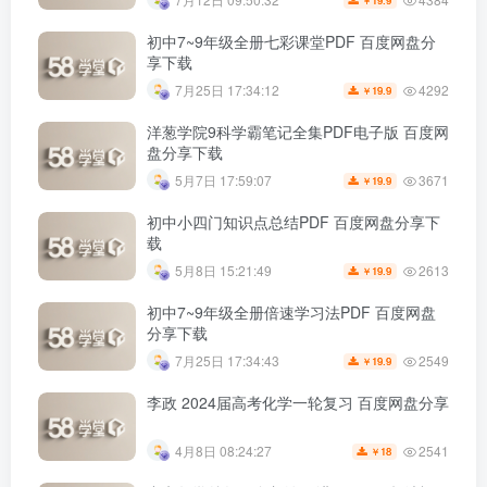
初中7~9年级全册七彩课堂PDF 百度网盘分
享下载
4292
7月25日 17:34:12
19.9
￥
洋葱学院9科学霸笔记全集PDF电子版 百度网
盘分享下载
3671
5月7日 17:59:07
19.9
￥
初中小四门知识点总结PDF 百度网盘分享下
载
2613
5月8日 15:21:49
19.9
￥
初中7~9年级全册倍速学习法PDF 百度网盘
分享下载
2549
7月25日 17:34:43
19.9
￥
李政 2024届高考化学一轮复习 百度网盘分享
2541
4月8日 08:24:27
18
￥