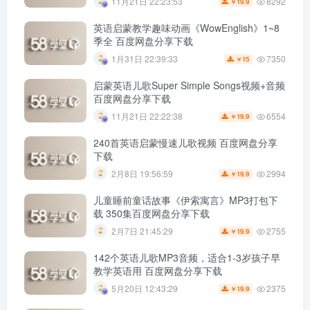
8292
11月21日 22:23:53
19.9
￥
英语启蒙教学趣味动画《WowEnglish》1~8
季全 百度网盘分享下载
7350
1月31日 22:39:33
15
￥
启蒙英语儿歌Super Simple Songs视频+音频
百度网盘分享下载
6554
11月21日 22:22:38
19.9
￥
240首英语启蒙慢速儿歌视频 百度网盘分享
下载
2994
2月8日 19:56:59
19.9
￥
儿童睡前童话故事《伊索寓言》MP3打包下
载 350集百度网盘分享下载
2755
2月7日 21:45:29
19.9
￥
142个英语儿歌MP3音频，适合1-3岁孩子早
教学英语用 百度网盘分享下载
2375
5月20日 12:43:29
19.9
￥