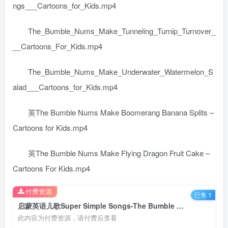
ngs___Cartoons_for_Kids.mp4
The_Bumble_Nums_Make_Tunneling_Turnip_Turnover_
__Cartoons_For_Kids.mp4
The_Bumble_Nums_Make_Underwater_Watermelon_S
alad___Cartoons_for_Kids.mp4
英The Bumble Nums Make Boomerang Banana Splits –
Cartoons for Kids.mp4
英The Bumble Nums Make Flying Dragon Fruit Cake –
Cartoons For Kids.mp4
付费资源
已售 1
启蒙英语儿歌Super Simple Songs-The Bumble Nums 13个声音主题视频 百度网盘分享下载
此内容为付费资源，请付费后查看