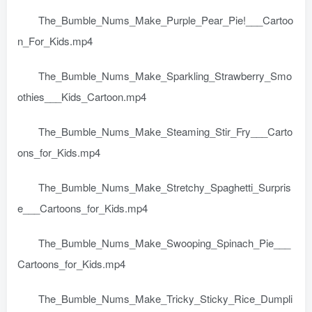
The_Bumble_Nums_Make_Purple_Pear_Pie!___Cartoo
n_For_Kids.mp4
The_Bumble_Nums_Make_Sparkling_Strawberry_Smo
othies___Kids_Cartoon.mp4
The_Bumble_Nums_Make_Steaming_Stir_Fry___Carto
ons_for_Kids.mp4
The_Bumble_Nums_Make_Stretchy_Spaghetti_Surpris
e___Cartoons_for_Kids.mp4
The_Bumble_Nums_Make_Swooping_Spinach_Pie___
Cartoons_for_Kids.mp4
The_Bumble_Nums_Make_Tricky_Sticky_Rice_Dumpli