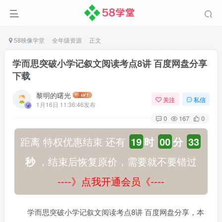
58映像学堂
全年级资源
正文
学而思突破小学记叙文阅读考点8讲 百度网盘分享
下载
黎明的曙光
关注
私信
1月16日 11:36:46发布
0
167
0
距离 特权优惠结束 还有
19
时
00
分
32
秒
，结束后恢复原价，需要就不要错过
----》点我开通会员《----
学而思突破小学记叙文阅读考点8讲 百度网盘分享，本