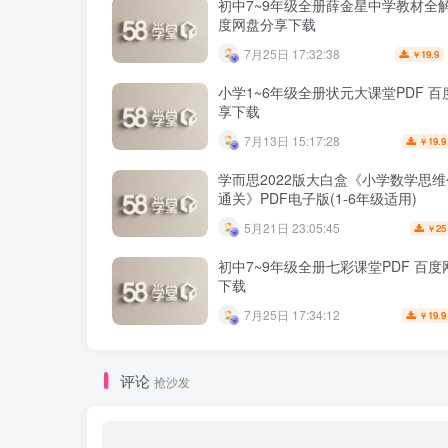
初中7~9年级全册薛金星中学教材全解
度网盘分享下载
7月25日 17:32:38
19.9
￥
小学1~6年级全册状元大课堂PDF 
享下载
7月13日 15:17:28
19.9
￥
学而思2022版大白盒《小学数学思
通关》PDF电子版(1-6年级适用)
5月21日 23:05:45
25
￥
初中7~9年级全册七彩课堂PDF 百
下载
7月25日 17:34:12
19.9
￥
评论
抢沙发