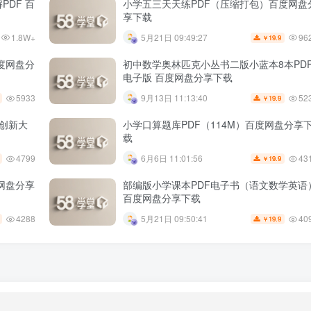
PDF 百
小学五三天天练PDF（压缩打包）百度网盘
享下载
1.8W+
96
5月21日 09:49:27
19.9
￥
百度网盘分
初中数学奥林匹克小丛书二版小蓝本8本PD
电子版 百度网盘分享下载
5933
52
9月13日 11:13:40
19.9
￥
维创新大
小学口算题库PDF（114M）百度网盘分享
载
4799
43
6月6日 11:01:56
19.9
￥
度网盘分享
部编版小学课本PDF电子书（语文数学英语
百度网盘分享下载
4288
40
5月21日 09:50:41
19.9
￥