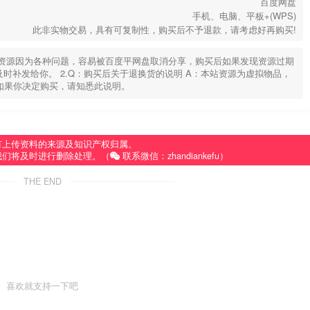
百度网盘
手机、电脑、平板+(WPS)
此非实物交易，具有可复制性，购买后不予退款，请考虑好再购买!
部分资源因为各种问题，容易被百度平网盘取消分享，购买后如果发现资源过期
u，及时补发给你。 2.Q：购买后关于退换货的说明 A：本站资源为虚拟物品，
如果你决定购买，请知悉此说明。
有上传资料的来源及知识产权归属。
我们将及时进行删除处理。（
联系微信：zhandiankefu）
THE END
喜欢就支持一下吧