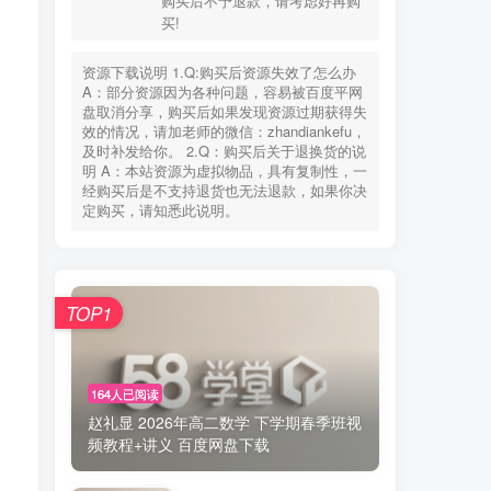
购买后不予退款，请考虑好再购
您当前未登录！建议登陆后购买，可保存购买订
买!
单
资源下载说明 1.Q:购买后资源失效了怎么办
失效联系
老师微信：zhandiankefu
A：部分资源因为各种问题，容易被百度平网
下载方式
百度网盘
盘取消分享，购买后如果发现资源过期获得失
使用环境
手机、电脑、平板+(WPS)
效的情况，请加老师的微信：zhandiankefu，
购买说明
此非实物交易，具有可复制性，
及时补发给你。 2.Q：购买后关于退换货的说
购买后不予退款，请考虑好再购
明 A：本站资源为虚拟物品，具有复制性，一
买!
经购买后是不支持退货也无法退款，如果你决
定购买，请知悉此说明。
资源下载说明 1.Q:购买后资源失效了怎么办
A：部分资源因为各种问题，容易被百度平网
盘取消分享，购买后如果发现资源过期获得失
效的情况，请加老师的微信：zhandiankefu，
TOP1
及时补发给你。 2.Q：购买后关于退换货的说
明 A：本站资源为虚拟物品，具有复制性，一
经购买后是不支持退货也无法退款，如果你决
定购买，请知悉此说明。
164人已阅读
赵礼显 2026年高二数学 下学期春季班视
频教程+讲义 百度网盘下载
TOP1