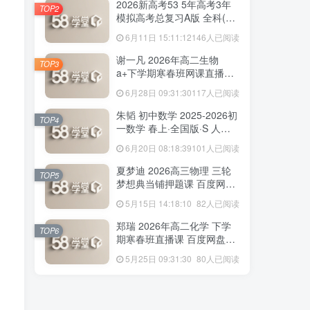
2026新高考53 5年高考3年
TOP2
模拟高考总复习A版 全科(无
史政)百度网盘下载
6月11日 15:11:12
146人已阅读
164人已阅读
赵礼显 2026年高二数学 下学期春季班视
谢一凡 2026年高二生物
TOP3
频教程+讲义 百度网盘下载
a+下学期寒春班网课直播教
程 百度网盘下载
6月28日 09:31:30
117人已阅读
2026新高考53 5年高考3年
TOP2
朱韬 初中数学 2025-2026初
模拟高考总复习A版 全科(无
TOP4
一数学 春上·全国版·S 人教
史政)百度网盘下载
6月11日 15:11:12
146人已阅读
版·A+ 百度网盘下载
6月20日 08:18:39
101人已阅读
谢一凡 2026年高二生物
TOP3
夏梦迪 2026高三物理 三轮
a+下学期寒春班网课直播教
TOP5
梦想典当铺押题课 百度网盘
程 百度网盘下载
6月28日 09:31:30
117人已阅读
下载
5月15日 14:18:10
82人已阅读
朱韬 初中数学 2025-2026初
TOP4
郑瑞 2026年高二化学 下学
一数学 春上·全国版·S 人教
TOP6
期寒春班直播课 百度网盘下
版·A+ 百度网盘下载
6月20日 08:18:39
101人已阅读
载
5月25日 09:31:30
80人已阅读
夏梦迪 2026高三物理 三轮
TOP5
梦想典当铺押题课 百度网盘
下载
5月15日 14:18:10
82人已阅读