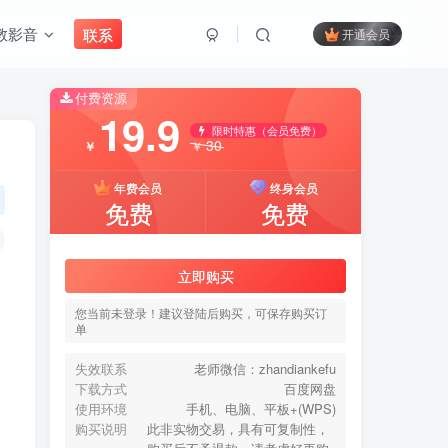
教影音
联系
开通会员
付费资源
搜索
19.9
限时特惠（会员免费）
30
￥
￥
开启精彩搜索
年费会员
终身会员
免费
免费
付费资源
19.9
立即购买
限时特惠（会员免费）
30
￥
￥
您当前未登录！建议登陆后购买，可保存购买订
单
年费会员
终身会员
免费
免费
失效联系
老师微信：zhandiankefu
下载方式
百度网盘
使用环境
手机、电脑、平板+(WPS)
立即购买
购买说明
此非实物交易，具有可复制性，