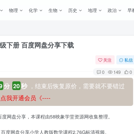
物理
化学
生物
历史
地理
政治
早
级下册 百度网盘分享下载
关注
私信
0
149
0
9
分
19
秒
，结束后恢复原价，需要就不要错过
-》点我开通会员《----
百度网盘分享，本课程由58映象学堂资源网收集整理。
百度网盘分享小学人教版数学课程2.76G标清视频。