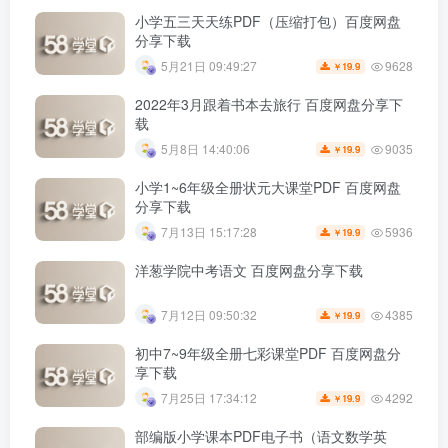
小学五三天天练PDF（压缩打包）百度网盘
分享下载
9628
5月21日 09:49:27
19.9
￥
2022年3月跟着书本去旅行 百度网盘分享下
载
9035
5月8日 14:40:06
19.9
￥
小学1~6年级全册状元大课堂PDF 百度网盘
分享下载
5936
7月13日 15:17:28
19.9
￥
洋葱学院中考语文 百度网盘分享下载
4385
7月12日 09:50:32
19.9
￥
初中7~9年级全册七彩课堂PDF 百度网盘分
享下载
4292
7月25日 17:34:12
19.9
￥
部编版小学课本PDF电子书（语文数学英