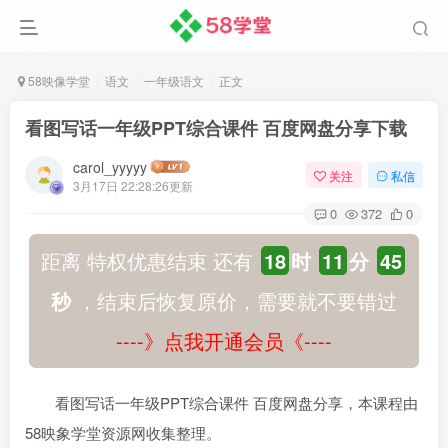
58映像学堂
语文
一年级语文
正文
看图写话一年级PPT综合课件 百度网盘分享下载
carol_yyyyy
关注
私信
3月17日 22:28:26更新
0
372
0
距离 特权优惠结束 还有
18
时
11
分
45
秒
，结束后恢复原价，需要就不要错过
----》点我开通会员《----
看图写话一年级PPT综合课件 百度网盘分享，本课程由
58映象学堂资源网收集整理。