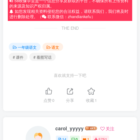
58映像学堂是一个信息分享及获取的平台，不确保所有上传资料
的来源及知识产权归属。
如您发现相关资料侵犯您的合法权益，请联系我们，我们将及时
进行删除处理。（
联系微信：zhandiankefu）
THE END
一年级语文
语文
# 课件
# 看图写话
喜欢就支持一下吧
点赞
0
分享
收藏
1
carol_yyyyy
关注
14
0
1
5751