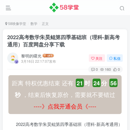
58映像学堂
数学
正文
2022高考数学朱昊鲲第四季基础班（理科-新高考
通用）百度网盘分享下载
黎明的曙光
关注
私信
3月16日 22:17:07发布
0
160
0
距离 特权优惠结束 还有
21
时
24
分
56
秒
，结束后恢复原价，需要就不要错过
----》点我开通会员《----
2022高考数学朱昊鲲第四季基础班（理科-新高考通用）