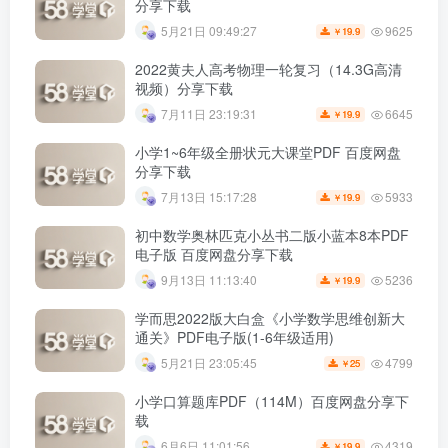
分享下载
9625
5月21日 09:49:27
19.9
￥
2022黄夫人高考物理一轮复习（14.3G高清
视频）分享下载
6645
7月11日 23:19:31
19.9
￥
小学1~6年级全册状元大课堂PDF 百度网盘
分享下载
5933
7月13日 15:17:28
19.9
￥
初中数学奥林匹克小丛书二版小蓝本8本PDF
电子版 百度网盘分享下载
5236
9月13日 11:13:40
19.9
￥
学而思2022版大白盒《小学数学思维创新大
通关》PDF电子版(1-6年级适用)
4799
5月21日 23:05:45
25
￥
小学口算题库PDF（114M）百度网盘分享下
载
4319
6月6日 11:01:56
19.9
￥