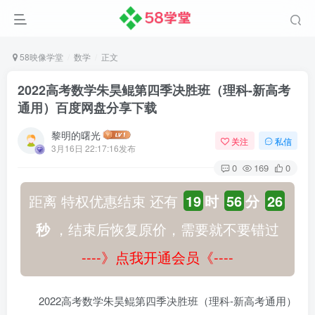
58映像学堂
数学
正文
2022高考数学朱昊鲲第四季决胜班（理科-新高考
通用）百度网盘分享下载
黎明的曙光
关注
私信
3月16日 22:17:16发布
0
169
0
距离 特权优惠结束 还有
19
时
56
分
26
秒
，结束后恢复原价，需要就不要错过
----》点我开通会员《----
2022高考数学朱昊鲲第四季决胜班（理科-新高考通用）