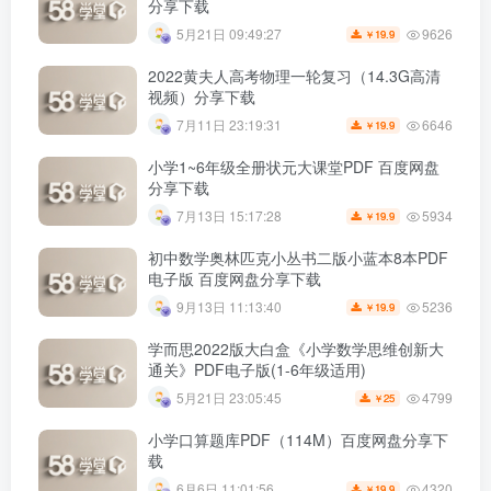
分享下载
9626
5月21日 09:49:27
19.9
￥
2022黄夫人高考物理一轮复习（14.3G高清
视频）分享下载
6646
7月11日 23:19:31
19.9
￥
小学1~6年级全册状元大课堂PDF 百度网盘
分享下载
5934
7月13日 15:17:28
19.9
￥
初中数学奥林匹克小丛书二版小蓝本8本PDF
电子版 百度网盘分享下载
5236
9月13日 11:13:40
19.9
￥
学而思2022版大白盒《小学数学思维创新大
通关》PDF电子版(1-6年级适用)
4799
5月21日 23:05:45
25
￥
小学口算题库PDF（114M）百度网盘分享下
载
4320
6月6日 11:01:56
19.9
￥