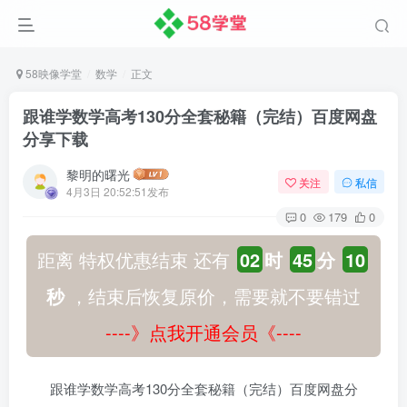
58映像学堂
数学
正文
跟谁学数学高考130分全套秘籍（完结）百度网盘
分享下载
黎明的曙光
关注
私信
4月3日 20:52:51发布
0
179
0
距离 特权优惠结束 还有
02
时
45
分
09
秒
，结束后恢复原价，需要就不要错过
----》点我开通会员《----
跟谁学数学高考130分全套秘籍（完结）百度网盘分