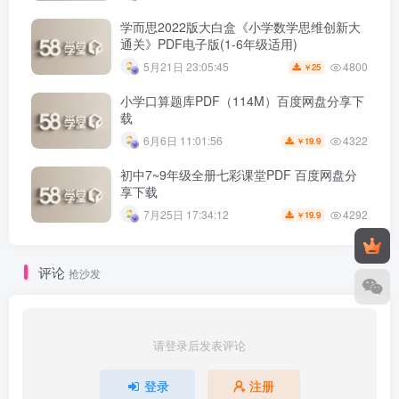
学而思2022版大白盒《小学数学思维创新大
通关》PDF电子版(1-6年级适用)
4800
5月21日 23:05:45
25
￥
小学口算题库PDF（114M）百度网盘分享下
载
4322
6月6日 11:01:56
19.9
￥
初中7~9年级全册七彩课堂PDF 百度网盘分
享下载
4292
7月25日 17:34:12
19.9
￥
评论
抢沙发
请登录后发表评论
登录
注册