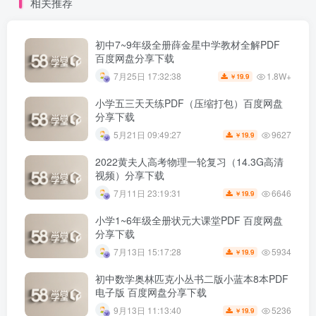
相关推荐
初中7~9年级全册薛金星中学教材全解PDF
百度网盘分享下载
1.8W+
7月25日 17:32:38
19.9
￥
小学五三天天练PDF（压缩打包）百度网盘
分享下载
9627
5月21日 09:49:27
19.9
￥
2022黄夫人高考物理一轮复习（14.3G高清
视频）分享下载
6646
7月11日 23:19:31
19.9
￥
小学1~6年级全册状元大课堂PDF 百度网盘
分享下载
5934
7月13日 15:17:28
19.9
￥
初中数学奥林匹克小丛书二版小蓝本8本PDF
电子版 百度网盘分享下载
5236
9月13日 11:13:40
19.9
￥