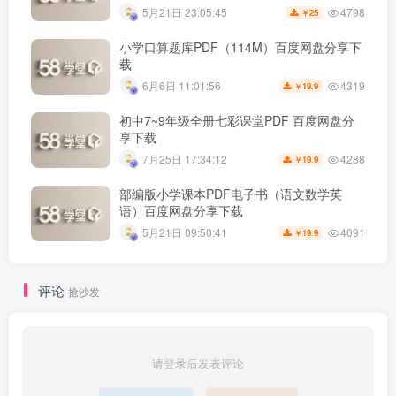
4798
5月21日 23:05:45
25
￥
小学口算题库PDF（114M）百度网盘分享下
载
4319
6月6日 11:01:56
19.9
￥
初中7~9年级全册七彩课堂PDF 百度网盘分
享下载
4288
7月25日 17:34:12
19.9
￥
部编版小学课本PDF电子书（语文数学英
语）百度网盘分享下载
4091
5月21日 09:50:41
19.9
￥
评论
抢沙发
请登录后发表评论