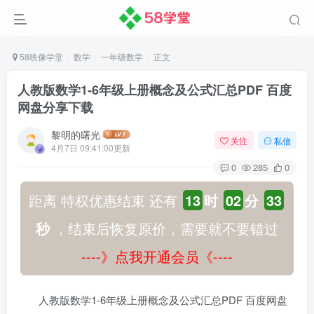
58映像学堂
数学
一年级数学
正文
人教版数学1-6年级上册概念及公式汇总PDF 百度
网盘分享下载
黎明的曙光
关注
私信
4月7日 09:41:00更新
0
285
0
距离 特权优惠结束 还有
13
时
02
分
32
秒
，结束后恢复原价，需要就不要错过
----》点我开通会员《----
人教版数学1-6年级上册概念及公式汇总PDF 百度网盘