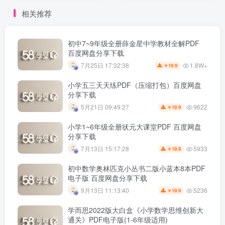
相关推荐
初中7~9年级全册薛金星中学教材全解PDF
百度网盘分享下载
1.8W+
7月25日 17:32:38
19.9
￥
小学五三天天练PDF（压缩打包）百度网盘
分享下载
9622
5月21日 09:49:27
19.9
￥
小学1~6年级全册状元大课堂PDF 百度网盘
分享下载
5933
7月13日 15:17:28
19.9
￥
初中数学奥林匹克小丛书二版小蓝本8本PDF
电子版 百度网盘分享下载
5236
9月13日 11:13:40
19.9
￥
学而思2022版大白盒《小学数学思维创新大
通关》PDF电子版(1-6年级适用)