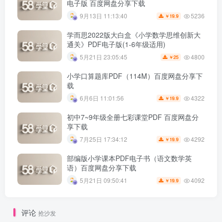
电子版 百度网盘分享下载
5236
9月13日 11:13:40
19.9
￥
学而思2022版大白盒《小学数学思维创新大
通关》PDF电子版(1-6年级适用)
4800
5月21日 23:05:45
25
￥
小学口算题库PDF（114M）百度网盘分享下
载
4322
6月6日 11:01:56
19.9
￥
初中7~9年级全册七彩课堂PDF 百度网盘分
享下载
4292
7月25日 17:34:12
19.9
￥
部编版小学课本PDF电子书（语文数学英
语）百度网盘分享下载
4092
5月21日 09:50:41
19.9
￥
评论
抢沙发