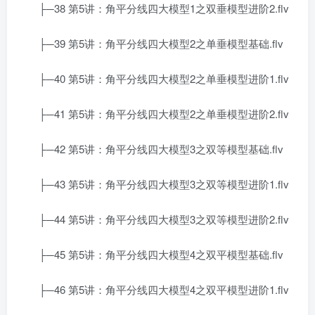
├─38 第5讲：角平分线四大模型1之双垂模型进阶2.flv
├─39 第5讲：角平分线四大模型2之单垂模型基础.flv
├─40 第5讲：角平分线四大模型2之单垂模型进阶1.flv
├─41 第5讲：角平分线四大模型2之单垂模型进阶2.flv
├─42 第5讲：角平分线四大模型3之双等模型基础.flv
├─43 第5讲：角平分线四大模型3之双等模型进阶1.flv
├─44 第5讲：角平分线四大模型3之双等模型进阶2.flv
├─45 第5讲：角平分线四大模型4之双平模型基础.flv
├─46 第5讲：角平分线四大模型4之双平模型进阶1.flv