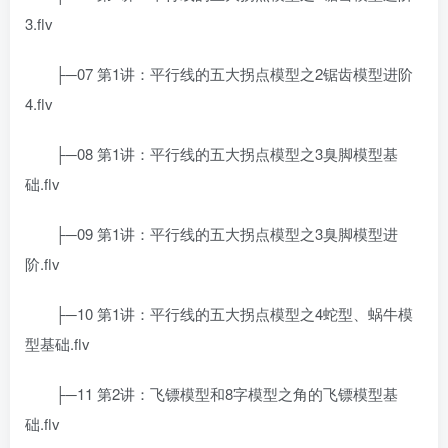
3.flv
├─07 第1讲：平行线的五大拐点模型之2锯齿模型进阶
4.flv
├─08 第1讲：平行线的五大拐点模型之3臭脚模型基
础.flv
├─09 第1讲：平行线的五大拐点模型之3臭脚模型进
阶.flv
├─10 第1讲：平行线的五大拐点模型之4蛇型、蜗牛模
型基础.flv
├─11 第2讲：飞镖模型和8字模型之角的飞镖模型基
础.flv