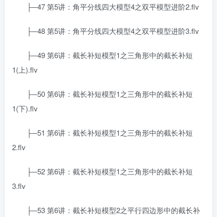
├─47 第5讲：角平分线四大模型4之双平模型进阶2.flv
├─48 第5讲：角平分线四大模型4之双平模型进阶3.flv
├─49 第6讲：截长补短模型1之三角形中的截长补短
1(上).flv
├─50 第6讲：截长补短模型1之三角形中的截长补短
1(下).flv
├─51 第6讲：截长补短模型1之三角形中的截长补短
2.flv
├─52 第6讲：截长补短模型1之三角形中的截长补短
3.flv
├─53 第6讲：截长补短模型2之平行四边形中的截长补