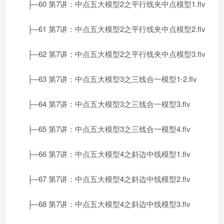
├─60 第7讲：中点五大模型2之平行线夹中点模型1.flv
├─61 第7讲：中点五大模型2之平行线夹中点模型2.flv
├─62 第7讲：中点五大模型2之平行线夹中点模型3.flv
├─63 第7讲：中点五大模型3之三线合一模型1-2.flv
├─64 第7讲：中点五大模型3之三线合一模型3.flv
├─65 第7讲：中点五大模型3之三线合一模型4.flv
├─66 第7讲：中点五大模型4之斜边中线模型1.flv
├─67 第7讲：中点五大模型4之斜边中线模型2.flv
├─68 第7讲：中点五大模型4之斜边中线模型3.flv