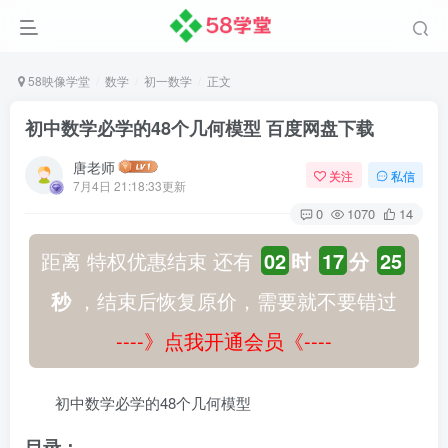
58映像学堂
数学
初一数学
正文
初中数学必学的48个几何模型 百度网盘下载
唐老师
关注
私信
7月4日 21:18:33更新
0
1070
14
距离 特权优惠结束 还有
02
时
17
分
25
秒
，结束后恢复原价，需要就不要错过
----》点我开通会员《----
初中数学必学的48个几何模型
目录：