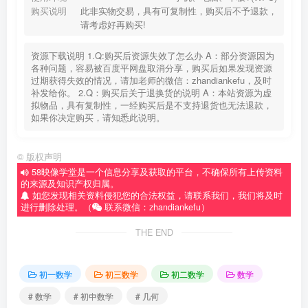
购买说明
此非实物交易，具有可复制性，购买后不予退款，
请考虑好再购买!
资源下载说明 1.Q:购买后资源失效了怎么办 A：部分资源因为
各种问题，容易被百度平网盘取消分享，购买后如果发现资源
过期获得失效的情况，请加老师的微信：zhandiankefu，及时
补发给你。 2.Q：购买后关于退换货的说明 A：本站资源为虚
拟物品，具有复制性，一经购买后是不支持退货也无法退款，
如果你决定购买，请知悉此说明。
©
版权声明
58映像学堂是一个信息分享及获取的平台，不确保所有上传资料
的来源及知识产权归属。
如您发现相关资料侵犯您的合法权益，请联系我们，我们将及时
进行删除处理。（
联系微信：zhandiankefu）
THE END
初一数学
初三数学
初二数学
数学
# 数学
# 初中数学
# 几何