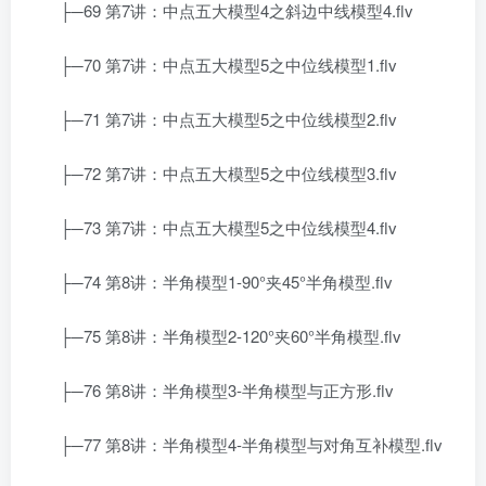
├─69 第7讲：中点五大模型4之斜边中线模型4.flv
├─70 第7讲：中点五大模型5之中位线模型1.flv
├─71 第7讲：中点五大模型5之中位线模型2.flv
├─72 第7讲：中点五大模型5之中位线模型3.flv
├─73 第7讲：中点五大模型5之中位线模型4.flv
├─74 第8讲：半角模型1-90°夹45°半角模型.flv
├─75 第8讲：半角模型2-120°夹60°半角模型.flv
├─76 第8讲：半角模型3-半角模型与正方形.flv
├─77 第8讲：半角模型4-半角模型与对角互补模型.flv