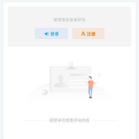
请登录后发表评论
登录
注册
请登录后查看评论内容