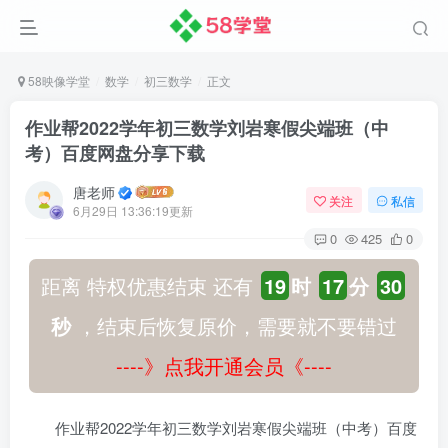
58映像学堂
数学
初三数学
正文
作业帮2022学年初三数学刘岩寒假尖端班（中
考）百度网盘分享下载
唐老师
关注
私信
6月29日 13:36:19更新
0
425
0
距离 特权优惠结束 还有
19
时
17
分
29
秒
，结束后恢复原价，需要就不要错过
----》点我开通会员《----
作业帮2022学年初三数学刘岩寒假尖端班（中考）百度