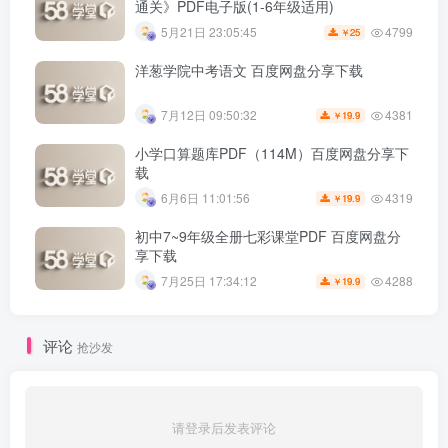
通关》PDF电子版(1-6年级适用)
4799
5月21日 23:05:45
25
￥
洋葱学院中考语文 百度网盘分享下载
4381
7月12日 09:50:32
19.9
￥
小学口算题库PDF（114M）百度网盘分享下
载
4319
6月6日 11:01:56
19.9
￥
初中7~9年级全册七彩课堂PDF 百度网盘分
享下载
4288
7月25日 17:34:12
19.9
￥
评论
抢沙发
请登录后发表评论