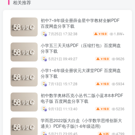
相关推荐
初中7~9年级全册薛金星中学教材全解PDF
百度网盘分享下载
1.8W+
7月25日 17:32:38
19.9
￥
小学五三天天练PDF（压缩打包）百度网盘
分享下载
9626
5月21日 09:49:27
19.9
￥
小学1~6年级全册状元大课堂PDF 百度网盘
分享下载
5934
7月13日 15:17:28
19.9
￥
初中数学奥林匹克小丛书二版小蓝本8本PDF
电子版 百度网盘分享下载
5236
9月13日 11:13:40
19.9
￥
学而思2022版大白盒《小学数学思维创新大
通关》PDF电子版(1-6年级适用)
4799
5月21日 23:05:45
25
￥