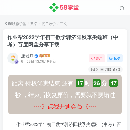
58映像学堂
数学
初三数学
正文
作业帮2022学年初三数学郭济阳秋季尖端班（中
考）百度网盘分享下载
唐老师
关注
私信
6月29日 13:36:19更新
0
763
0
距离 特权优惠结束 还有
17
时
26
分
46
秒
，结束后恢复原价，需要就不要错过
----》点我开通会员《----
作业帮2022学年初三数学郭济阳秋季尖端班（中考）百