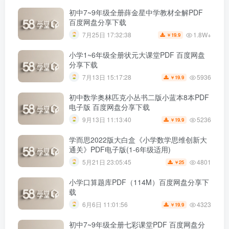
初中7~9年级全册薛金星中学教材全解PDF
百度网盘分享下载
1.8W+
7月25日 17:32:38
19.9
￥
小学1~6年级全册状元大课堂PDF 百度网盘
分享下载
5936
7月13日 15:17:28
19.9
￥
初中数学奥林匹克小丛书二版小蓝本8本PDF
电子版 百度网盘分享下载
5236
9月13日 11:13:40
19.9
￥
学而思2022版大白盒《小学数学思维创新大
通关》PDF电子版(1-6年级适用)
4801
5月21日 23:05:45
25
￥
小学口算题库PDF（114M）百度网盘分享下
载
4323
6月6日 11:01:56
19.9
￥
初中7~9年级全册七彩课堂PDF 百度网盘分