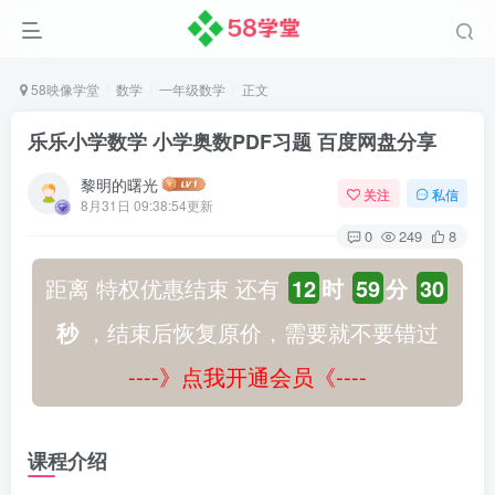
58映像学堂
数学
一年级数学
正文
乐乐小学数学 小学奥数PDF习题 百度网盘分享
黎明的曙光
关注
私信
8月31日 09:38:54更新
0
249
8
距离 特权优惠结束 还有
12
时
59
分
29
秒
，结束后恢复原价，需要就不要错过
----》点我开通会员《----
课程介绍