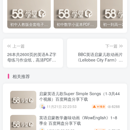
初中人教版全套电子课本 百度网盘分享下载
初中数学小蓝本PDF电子版（压缩打包）百度网盘分享下载
上一篇
下一篇
26本共2600页的英语A-Z字
BBC英语启蒙儿歌动画片
母练习作业纸，高清PDF电
《Lellobee City Farm》全
子版，可下载打印，百度网
22集 720P高清视频带英文
盘下载
字幕 百度网盘下载
相关推荐
启蒙英语儿歌Super Simple Songs（1-3共44
个视频）百度网盘分享下载
8288
11月21日 22:23:53
19.9
￥
英语启蒙教学趣味动画《WowEnglish》1~8
季全 百度网盘分享下载