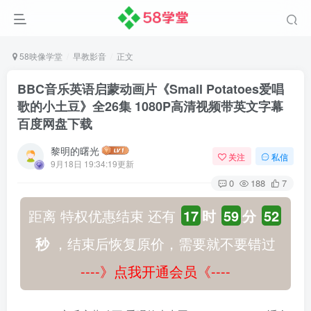
58映像学堂
早教影音
正文
BBC音乐英语启蒙动画片《Small Potatoes爱唱
歌的小土豆》全26集 1080P高清视频带英文字幕
百度网盘下载
黎明的曙光
关注
私信
9月18日 19:34:19更新
0
188
7
距离 特权优惠结束 还有
17
时
59
分
52
秒
，结束后恢复原价，需要就不要错过
----》点我开通会员《----