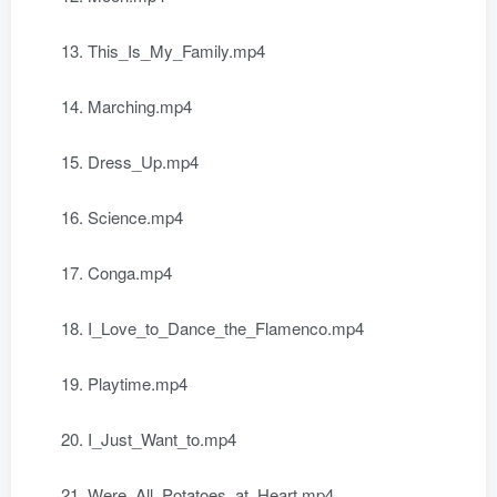
13. This_Is_My_Family.mp4
14. Marching.mp4
15. Dress_Up.mp4
16. Science.mp4
17. Conga.mp4
18. I_Love_to_Dance_the_Flamenco.mp4
19. Playtime.mp4
20. I_Just_Want_to.mp4
21. Were_All_Potatoes_at_Heart.mp4