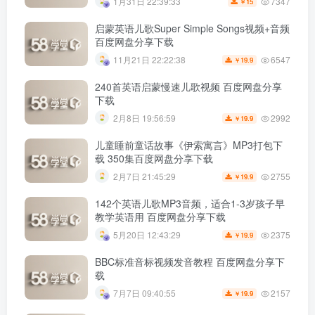
7347
1月31日 22:39:33
15
￥
启蒙英语儿歌Super Simple Songs视频+音频
百度网盘分享下载
6547
11月21日 22:22:38
19.9
￥
240首英语启蒙慢速儿歌视频 百度网盘分享
下载
2992
2月8日 19:56:59
19.9
￥
儿童睡前童话故事《伊索寓言》MP3打包下
载 350集百度网盘分享下载
2755
2月7日 21:45:29
19.9
￥
142个英语儿歌MP3音频，适合1-3岁孩子早
教学英语用 百度网盘分享下载
2375
5月20日 12:43:29
19.9
￥
BBC标准音标视频发音教程 百度网盘分享下
载
2157
7月7日 09:40:55
19.9
￥