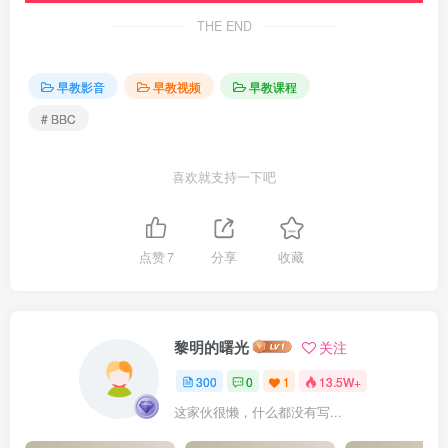
THE END
早教影音
早教视频
早教课程
# BBC
喜欢就支持一下吧
点赞
7
分享
收藏
黎明的曙光
关注
300
0
1
13.5W+
这家伙很懒，什么都没有写...