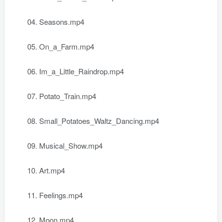
04. Seasons.mp4
05. On_a_Farm.mp4
06. Im_a_Little_Raindrop.mp4
07. Potato_Train.mp4
08. Small_Potatoes_Waltz_Dancing.mp4
09. Musical_Show.mp4
10. Art.mp4
11. Feelings.mp4
12. Moon.mp4