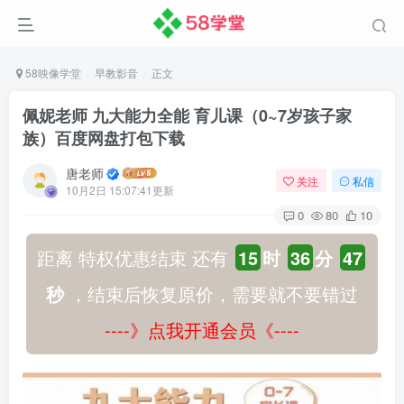
58映像学堂
早教影音
正文
佩妮老师 九大能力全能 育儿课（0~7岁孩子家
族）百度网盘打包下载
唐老师
关注
私信
10月2日 15:07:41更新
0
80
10
距离 特权优惠结束 还有
15
时
36
分
46
秒
，结束后恢复原价，需要就不要错过
----》点我开通会员《----