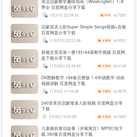
英语启蒙教学趣味动画《WowEnglish》1~8
季全 百度网盘分享下载
7353
1月31日 22:39:33
15
￥
启蒙英语儿歌Super Simple Songs视频+音频
百度网盘分享下载
6557
11月21日 22:22:38
19.9
￥
新概念英语第一册1到144课教学视频 百度网
盘下载分享下载
4104
11月26日 22:48:40
19.9
￥
DK图解数学 184集完整版 1-6年级数学 动画
视频讲解 百度网盘下载
3679
11月5日 11:16:28
29.9
￥
240首英语启蒙慢速儿歌视频 百度网盘分享
下载
2995
2月8日 19:56:59
19.9
￥
儿童睡前童话故事《伊索寓言》MP3打包下
载 350集百度网盘分享下载