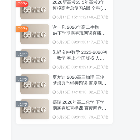
2026新高考53 5年高考3年
TOP2
模拟高考总复习A版 全科(无
史政)百度网盘下载
6月11日 15:11:12
140人已阅读
156人已阅读
赵礼显 2026年高二数学 下学期春季班视
谢一凡 2026年高二生物
TOP3
频教程+讲义 百度网盘下载
a+下学期寒春班网课直播教
程 百度网盘下载
6月28日 09:31:30
117人已阅读
2026新高考53 5年高考3年
TOP2
朱韬 初中数学 2025-2026初
模拟高考总复习A版 全科(无
TOP4
一数学 春上·全国版·S 人教
史政)百度网盘下载
6月11日 15:11:12
140人已阅读
版·A+ 百度网盘下载
6月20日 08:18:39
101人已阅读
谢一凡 2026年高二生物
TOP3
夏梦迪 2026高三物理 三轮
a+下学期寒春班网课直播教
TOP5
梦想典当铺押题课 百度网盘
程 百度网盘下载
6月28日 09:31:30
117人已阅读
下载
5月15日 14:18:10
82人已阅读
朱韬 初中数学 2025-2026初
TOP4
郑瑞 2026年高二化学 下学
一数学 春上·全国版·S 人教
TOP6
期寒春班直播课 百度网盘下
版·A+ 百度网盘下载
6月20日 08:18:39
101人已阅读
载
5月25日 09:31:30
79人已阅读
夏梦迪 2026高三物理 三轮
TOP5
梦想典当铺押题课 百度网盘
下载
5月15日 14:18:10
82人已阅读