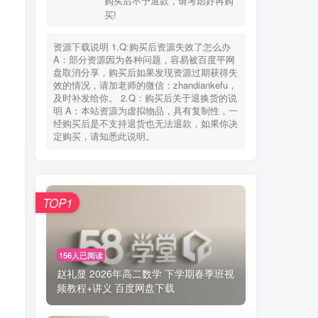
购买后不予退款，请考虑好再购
您当前未登录！建议登陆后购买，可保存购买订
买!
单
资源下载说明 1.Q:购买后资源失效了怎么办
失效联系
老师微信：zhandiankefu
A：部分资源因为各种问题，容易被百度平网
下载方式
百度网盘
盘取消分享，购买后如果发现资源过期获得失
使用环境
手机、电脑、平板+(WPS)
效的情况，请加老师的微信：zhandiankefu，
购买说明
此非实物交易，具有可复制性，
及时补发给你。 2.Q：购买后关于退换货的说
购买后不予退款，请考虑好再购
明 A：本站资源为虚拟物品，具有复制性，一
买!
经购买后是不支持退货也无法退款，如果你决
定购买，请知悉此说明。
资源下载说明 1.Q:购买后资源失效了怎么办
A：部分资源因为各种问题，容易被百度平网
盘取消分享，购买后如果发现资源过期获得失
效的情况，请加老师的微信：zhandiankefu，
TOP1
及时补发给你。 2.Q：购买后关于退换货的说
明 A：本站资源为虚拟物品，具有复制性，一
经购买后是不支持退货也无法退款，如果你决
定购买，请知悉此说明。
156人已阅读
赵礼显 2026年高二数学 下学期春季班视
频教程+讲义 百度网盘下载
TOP1