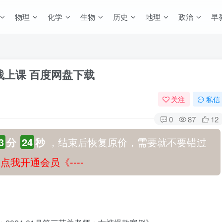
物理
化学
生物
历史
地理
政治
早
线上课 百度网盘下载
关注
私信
0
87
12
3
分
23
秒
，结束后恢复原价，需要就不要错过
-》点我开通会员《----