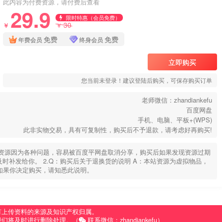
此内容为付费资源，请付费后查看
29.9
限时特惠（会员免费）
30
￥
￥
免费
免费
年费会员
终身会员
立即购买
您当前未登录！建议登陆后购买，可保存购买订单
老师微信：zhandiankefu
百度网盘
手机、电脑、平板+(WPS)
此非实物交易，具有可复制性，购买后不予退款，请考虑好再购买!
部分资源因为各种问题，容易被百度平网盘取消分享，购买后如果发现资源过期
u，及时补发给你。 2.Q：购买后关于退换货的说明 A：本站资源为虚拟物品，
如果你决定购买，请知悉此说明。
有上传资料的来源及知识产权归属。
我们将及时进行删除处理。（
联系微信：zhandiankefu）