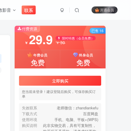
教影音
联系
开通会员
付费资源
搜索
已售 16
29.9
限时特惠（会员免费）
30
￥
￥
开启精彩搜索
年费会员
终身会员
免费
免费
付费资源
已售 16
29.9
立即购买
限时特惠（会员免费）
30
￥
￥
您当前未登录！建议登陆后购买，可保存购买订
单
年费会员
终身会员
免费
免费
失效联系
老师微信：zhandiankefu
下载方式
百度网盘
使用环境
手机、电脑、平板+(WPS)
立即购买
购买说明
此非实物交易，具有可复制性，