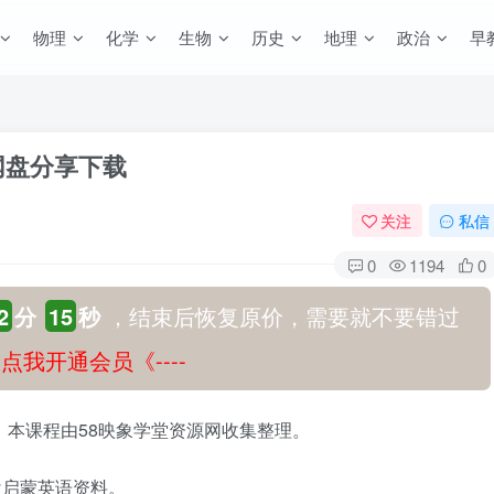
物理
化学
生物
历史
地理
政治
早
网盘分享下载
关注
私信
0
1194
0
2
分
14
秒
，结束后恢复原价，需要就不要错过
-》点我开通会员《----
，本课程由58映象学堂资源网收集整理。
盘启蒙英语资料。