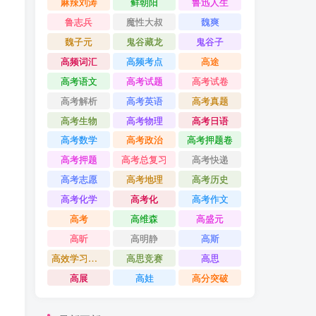
麻辣刘涛
鲜朝阳
鲁迅人生
鲁志兵
魔性大叔
魏爽
魏子元
鬼谷藏龙
鬼谷子
高频词汇
高频考点
高途
高考语文
高考试题
高考试卷
高考解析
高考英语
高考真题
高考生物
高考物理
高考日语
高考数学
高考政治
高考押题卷
高考押题
高考总复习
高考快递
高考志愿
高考地理
高考历史
高考化学
高考化
高考作文
高考
高维森
高盛元
高昕
高明静
高斯
高效学习方法课
高思竞赛
高思
高展
高娃
高分突破