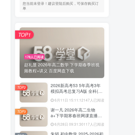
您当前未登录！建议登陆后购买，可保存购买订
单
TOP1
178人已阅读
赵礼显 2026年高二数学 下学期春季班视
频教程+讲义 百度网盘下载
2026新高考53 5年高考3年
TOP2
模拟高考总复习A版 全科(无
史政)百度网盘下载
6月11日 15:11:12
147人已阅读
谢一凡 2026年高二生物
TOP3
a+下学期寒春班网课直播教
程 百度网盘下载
6月28日 09:31:30
117人已阅读
朱韬 初中数学 2025-2026初