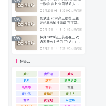
TOP4
一数学 春上·全国版·S 人教
版·A+ 百度网盘下载
6月20日 08:18:39
102人已阅读
夏梦迪 2026高三物理 三轮
TOP5
梦想典当铺押题课 百度网盘
下载
5月15日 14:18:10
82人已阅读
林爽 2026初三英语春上 双
TOP6
语素养自主学习·TY·A+（一
期）百度网盘下载
7月21日 14:17:29
80人已阅读
标签云
龚正
龚昱晗
龚政
龙坚
默写
黑马逆袭
黑白卷
黄骐
黄森
黄朴民
黄怿莜
黄夫人
黄冈
黄东坡
麻雪玲